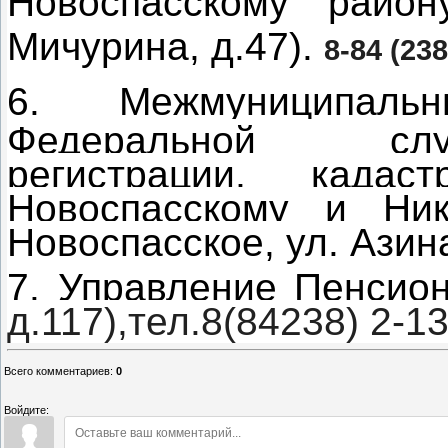
Новоспасскому району
Мичурина, д.47).
8-84 (238
6.
Межмуниципал
Федеральной слу
регистрации, када
Новоспасскому и Ник
Новоспасское, ул. Азина
7. Управление Пенсио
д.117),тел.8(84238) 2-13
Всего комментариев
:
0
Войдите: