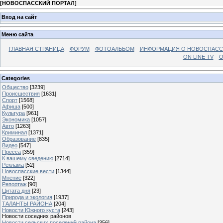
[
НОВОСПАССКИЙ ПОРТАЛ
]
Вход на сайт
Меню сайта
ГЛАВНАЯ СТРАНИЦА
ФОРУМ
ФОТОАЛЬБОМ
ИНФОРМАЦИЯ О НОВОСПАС
ON LINE TV
О
Categories
Общество
[3239]
Происшествия
[1631]
Спорт
[1568]
Афиша
[500]
Культура
[961]
Экономика
[1057]
Авто
[1263]
Криминал
[1371]
Образование
[835]
Видео
[547]
Пресса
[359]
К вашему сведению
[2714]
Реклама
[52]
Новоспасские вести
[1344]
Мнение
[322]
Репортаж
[90]
Цитата дня
[23]
Природа и экология
[1937]
ТАЛАНТЫ РАЙОНА
[204]
Новости Южного куста
[243]
Новости соседних районов
Новости сельских поселений района
[356]