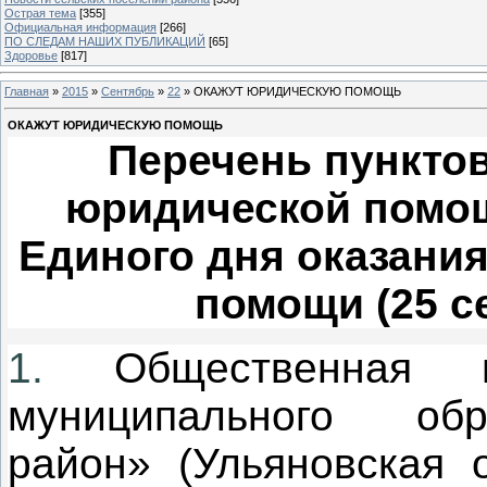
Острая тема
[355]
Официальная информация
[266]
ПО СЛЕДАМ НАШИХ ПУБЛИКАЦИЙ
[65]
Здоровье
[817]
Главная
»
2015
»
Сентябрь
»
22
» ОКАЖУТ ЮРИДИЧЕСКУЮ ПОМОЩЬ
ОКАЖУТ ЮРИДИЧЕСКУЮ ПОМОЩЬ
Перечень пунктов
юридической помощ
Единого дня оказани
помощи (25 с
1.
Общественная 
муниципального обр
район» (Ульяновская о