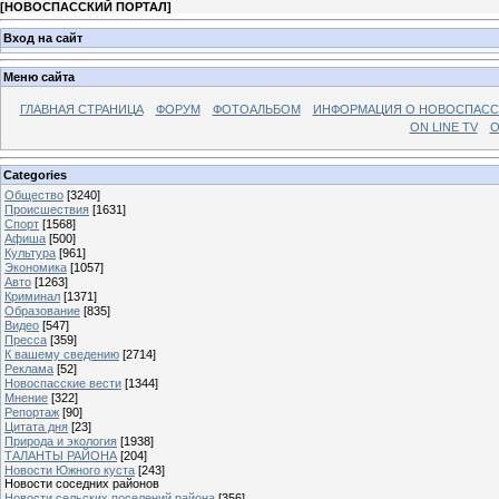
[
НОВОСПАССКИЙ ПОРТАЛ
]
Вход на сайт
Меню сайта
ГЛАВНАЯ СТРАНИЦА
ФОРУМ
ФОТОАЛЬБОМ
ИНФОРМАЦИЯ О НОВОСПАС
ON LINE TV
О
Categories
Общество
[3240]
Происшествия
[1631]
Спорт
[1568]
Афиша
[500]
Культура
[961]
Экономика
[1057]
Авто
[1263]
Криминал
[1371]
Образование
[835]
Видео
[547]
Пресса
[359]
К вашему сведению
[2714]
Реклама
[52]
Новоспасские вести
[1344]
Мнение
[322]
Репортаж
[90]
Цитата дня
[23]
Природа и экология
[1938]
ТАЛАНТЫ РАЙОНА
[204]
Новости Южного куста
[243]
Новости соседних районов
Новости сельских поселений района
[356]