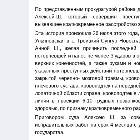
По представленным прокуратурой района д
Алексей Ш., который совершил преступл
вызвавшее кратковременное расстройство з
Эта история произошла 26 июля этого года,
Ульяновская в с. Троицкий Сунгур Новосп
Анной Ш., желая причинить последней
потерпевшей и нанес не менее 3 ударов в о
верхних конечностей, а также руками и но
указанных преступных действий потерпев
закрытой черепно- мозговой травмы, крово
плечевого сустава, кровоподтек на передне
лопаточной области справа, кровоподтек в 
линии в проекции 6-10 грудных позвонко
здоровью, по признаку кратковременного ра
Приговором суда Алексею Ш. за сове
исправительных работ на срок 4 месяца с
государства.