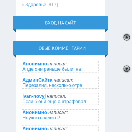
Здоровье
[817]
ВХОД НА САЙТ
НОВЫЕ КОММЕНТАРИИ
Анонимно
написал:
А где они раньше были, на
АдминСайта
написал:
Перезалил, несколько отре
ivan-novyj
написал:
Если б они еще оштрафовал
Анонимно
написал:
Неужто взялись?
Анонимно
написал: