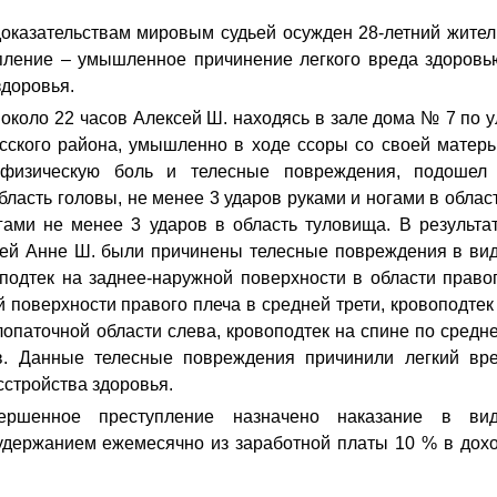
оказательствам мировым судьей осужден 28-летний жите
ение – умышленное причинение легкого вреда здоровь
доровья.
 около 22 часов Алексей Ш. находясь в зале дома № 7 по у
асского района, умышленно в ходе ссоры со своей матер
 физическую боль и телесные повреждения, подошел
бласть головы, не менее 3 ударов руками и ногами в облас
гами не менее 3 ударов в область туловища. В результа
шей Анне Ш. были причинены телесные повреждения в ви
подтек на заднее-наружной поверхности в области право
й поверхности правого плеча в средней трети, кровоподтек
лопаточной области слева, кровоподтек на спине по средн
в. Данные телесные повреждения причинили легкий вр
сстройства здоровья.
ршенное преступление назначено наказание в ви
 удержанием ежемесячно из заработной платы 10 % в дох