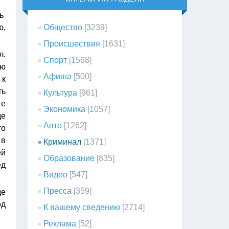
ль
ю,
Общество
[3239]
Происшествия
[1631]
л.
Спорт
[1568]
ью
Афиша
[500]
 к
ть
Культура
[961]
те
Экономика
[1057]
де
Авто
[1262]
го
 в
Криминал
[1371]
ей
Образование
[835]
ед
Видео
[547]
Пресса
[359]
де
од
К вашему сведению
[2714]
Реклама
[52]