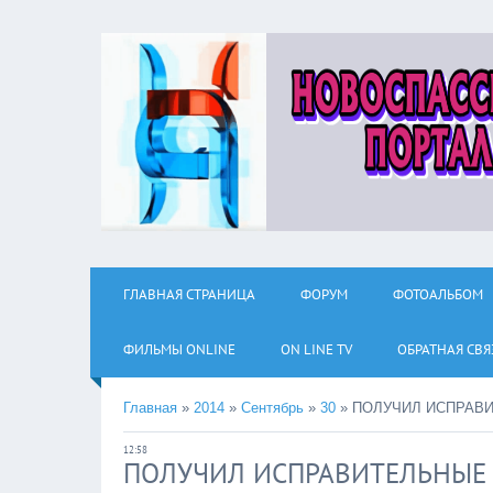
ГЛАВНАЯ СТРАНИЦА
ФОРУМ
ФОТОАЛЬБОМ
ФИЛЬМЫ ОNLINE
ON LINE TV
ОБРАТНАЯ СВЯ
Главная
»
2014
»
Сентябрь
»
30
»
ПОЛУЧИЛ ИСПРАВ
12:58
ПОЛУЧИЛ ИСПРАВИТЕЛЬНЫЕ