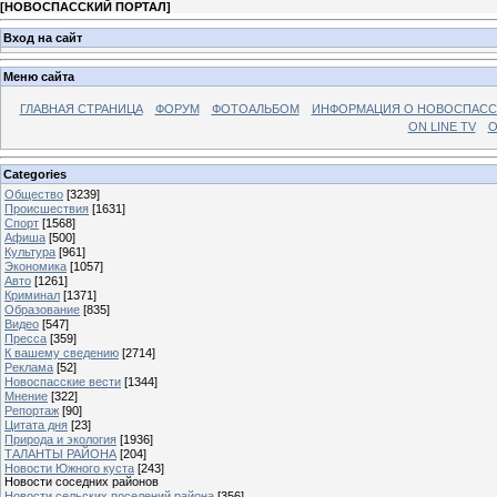
[
НОВОСПАССКИЙ ПОРТАЛ
]
Вход на сайт
Меню сайта
ГЛАВНАЯ СТРАНИЦА
ФОРУМ
ФОТОАЛЬБОМ
ИНФОРМАЦИЯ О НОВОСПАС
ON LINE TV
О
Categories
Общество
[3239]
Происшествия
[1631]
Спорт
[1568]
Афиша
[500]
Культура
[961]
Экономика
[1057]
Авто
[1261]
Криминал
[1371]
Образование
[835]
Видео
[547]
Пресса
[359]
К вашему сведению
[2714]
Реклама
[52]
Новоспасские вести
[1344]
Мнение
[322]
Репортаж
[90]
Цитата дня
[23]
Природа и экология
[1936]
ТАЛАНТЫ РАЙОНА
[204]
Новости Южного куста
[243]
Новости соседних районов
Новости сельских поселений района
[356]