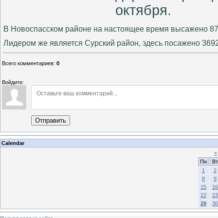
октября.
В Новоспасском районе на настоящее время высажено 87
Лидером же является Сурский район, здесь посажено 369
Всего комментариев
:
0
Войдите:
Отправить
Calendar
«
Пн
Вт
1
2
8
9
15
16
22
23
29
30