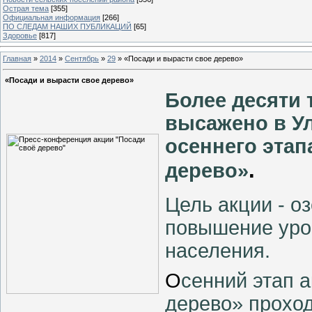
Острая тема
[355]
Официальная информация
[266]
ПО СЛЕДАМ НАШИХ ПУБЛИКАЦИЙ
[65]
Здоровье
[817]
Главная
»
2014
»
Сентябрь
»
29
» «Посади и вырасти свое дерево»
«Посади и вырасти свое дерево»
Более десяти 
высажено в Ул
осеннего этап
.
дерево»
Цель акции - о
повышение уро
населения.
О
сенний этап 
дерево» проход