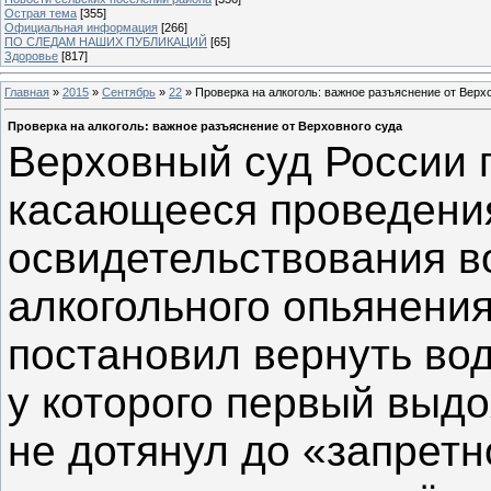
Острая тема
[355]
Официальная информация
[266]
ПО СЛЕДАМ НАШИХ ПУБЛИКАЦИЙ
[65]
Здоровье
[817]
Главная
»
2015
»
Сентябрь
»
22
» Проверка на алкоголь: важное разъяснение от Верх
Проверка на алкоголь: важное разъяснение от Верховного суда
Верховный суд России 
касающееся проведени
освидетельствования в
алкогольного опьянени
постановил вернуть во
у которого первый выдо
не дотянул до «запретн