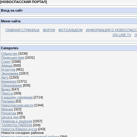
[
НОВОСПАССКИЙ ПОРТАЛ
]
Вход на сайт
Меню сайта
ГЛАВНАЯ СТРАНИЦА
ФОРУМ
ФОТОАЛЬБОМ
ИНФОРМАЦИЯ О НОВОСПАС
ON LINE TV
О
Categories
Общество
[3239]
Происшествия
[1631]
Спорт
[1568]
Афиша
[500]
Культура
[961]
Экономика
[1057]
Авто
[1263]
Криминал
[1371]
Образование
[835]
Видео
[547]
Пресса
[359]
К вашему сведению
[2714]
Реклама
[52]
Новоспасские вести
[1344]
Мнение
[322]
Репортаж
[90]
Цитата дня
[23]
Природа и экология
[1937]
ТАЛАНТЫ РАЙОНА
[204]
Новости Южного куста
[243]
Новости соседних районов
Новости сельских поселений района
[356]