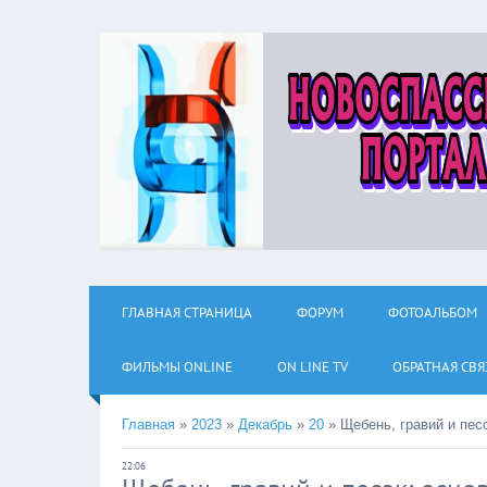
ГЛАВНАЯ СТРАНИЦА
ФОРУМ
ФОТОАЛЬБОМ
ФИЛЬМЫ ОNLINE
ON LINE TV
ОБРАТНАЯ СВЯ
Главная
»
2023
»
Декабрь
»
20
»
Щебень, гравий и пес
22:06