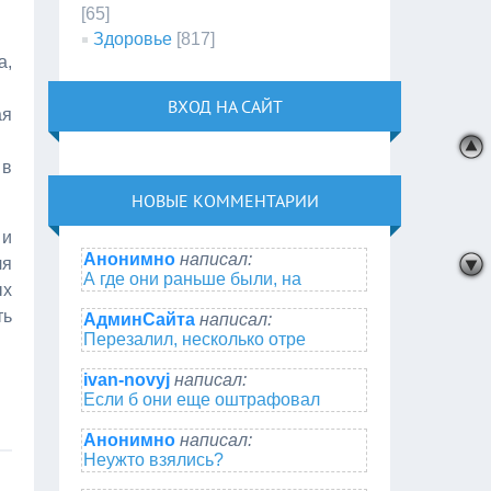
[65]
Здоровье
[817]
а,
ВХОД НА САЙТ
ая
 в
НОВЫЕ КОММЕНТАРИИ
 и
Анонимно
написал:
ля
А где они раньше были, на
ых
ть
АдминСайта
написал:
Перезалил, несколько отре
ivan-novyj
написал:
Если б они еще оштрафовал
Анонимно
написал:
Неужто взялись?