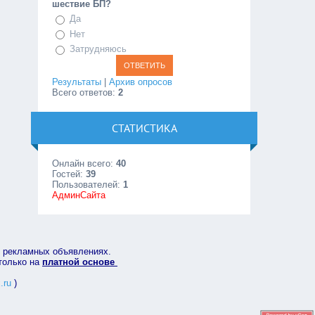
шествие БП?
Да
Нет
Затрудняюсь
Результаты
|
Архив опросов
Всего ответов:
2
СТАТИСТИКА
Онлайн всего:
40
Гостей:
39
Пользователей:
1
АдминСайта
в рекламных объявлениях.
 только на
платной основе
.ru
)