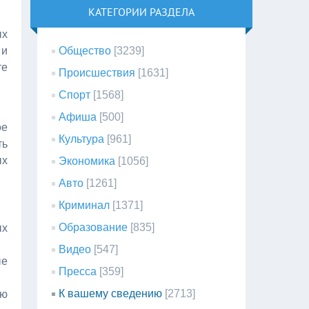
КАТЕГОРИИ РАЗДЕЛА
ых
и
Общество
[3239]
те
Происшествия
[1631]
Спорт
[1568]
Афиша
[500]
ое
Культура
[961]
ть
ых
Экономика
[1056]
Авто
[1261]
Криминал
[1371]
Образование
[835]
ых
Видео
[547]
ые
Пресса
[359]
К вашему сведению
[2713]
ую