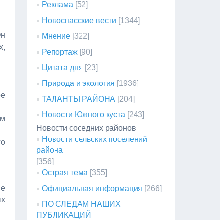
Реклама
[52]
Новоспасские вести
[1344]
Он
Мнение
[322]
х,
Репортаж
[90]
Цитата дня
[23]
Природа и экология
[1936]
ое
ТАЛАНТЫ РАЙОНА
[204]
Новости Южного куста
[243]
ом
Новости соседних районов
Новости сельских поселений
го
района
[356]
Острая тема
[355]
ие
Официальная информация
[266]
ых
ПО СЛЕДАМ НАШИХ
ПУБЛИКАЦИЙ