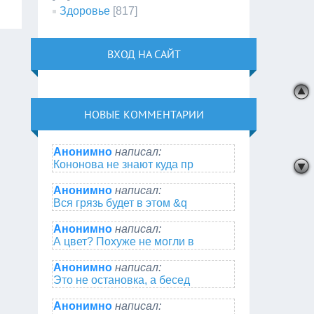
Здоровье
[817]
ВХОД НА САЙТ
НОВЫЕ КОММЕНТАРИИ
Анонимно
написал:
Кононова не знают куда пр
Анонимно
написал:
Вся грязь будет в этом &q
Анонимно
написал:
А цвет? Похуже не могли в
Анонимно
написал:
Это не остановка, а бесед
Анонимно
написал: