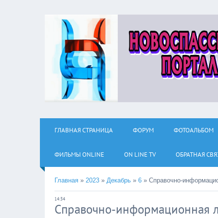
ГЛАВНАЯ СТРАНИЦА
ФОРУМ
ФОТОАЛЬБОМ
ФИЛЬМЫ ОNLINE
ON LINE TV
ОБРАТНАЯ СВЯ
Главная
»
2023
»
Декабрь
»
6
»
Справочно-информацио
14:34
Справочно-информационная 