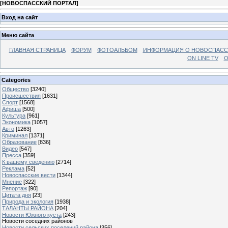
[
НОВОСПАССКИЙ ПОРТАЛ
]
Вход на сайт
Меню сайта
ГЛАВНАЯ СТРАНИЦА
ФОРУМ
ФОТОАЛЬБОМ
ИНФОРМАЦИЯ О НОВОСПАС
ON LINE TV
О
Categories
Общество
[3240]
Происшествия
[1631]
Спорт
[1568]
Афиша
[500]
Культура
[961]
Экономика
[1057]
Авто
[1263]
Криминал
[1371]
Образование
[836]
Видео
[547]
Пресса
[359]
К вашему сведению
[2714]
Реклама
[52]
Новоспасские вести
[1344]
Мнение
[322]
Репортаж
[90]
Цитата дня
[23]
Природа и экология
[1938]
ТАЛАНТЫ РАЙОНА
[204]
Новости Южного куста
[243]
Новости соседних районов
Новости сельских поселений района
[356]