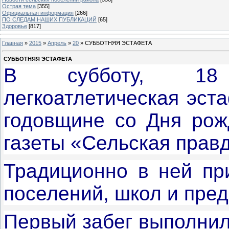
Острая тема
[355]
Официальная информация
[266]
ПО СЛЕДАМ НАШИХ ПУБЛИКАЦИЙ
[65]
Здоровье
[817]
Главная
»
2015
»
Апрель
»
20
» СУББОТНЯЯ ЭСТАФЕТА
СУББОТНЯЯ ЭСТАФЕТА
В субботу, 18 
легкоатлетическая эст
годовщине со Дня рож
газеты «Сельская правд
Традиционно в ней пр
поселений, школ и пре
Первый забег выполнил