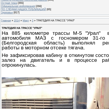
Острая тема
[355]
Официальная информация
[266]
ПО СЛЕДАМ НАШИХ ПУБЛИКАЦИЙ
[65]
Здоровье
[817]
Главная
»
2014
»
Март
»
3
» ТРАГЕДИЯ НА ТРАССЕ "УРАЛ"
ТРАГЕДИЯ НА ТРАССЕ "УРАЛ"
На 885 километре трассы М-5 "Урал" в
автомобиля МАЗ с госномером 31-го 
(Белгородская область) выполнял ре
работы в моторном отсеке тягача.
Не зафиксировав кабину в откинутом состо
залез на двигатель и в процессе ра
опрокинулась.