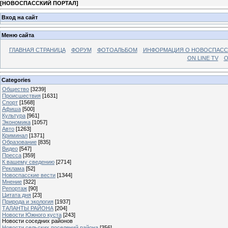
[
НОВОСПАССКИЙ ПОРТАЛ
]
Вход на сайт
Меню сайта
ГЛАВНАЯ СТРАНИЦА
ФОРУМ
ФОТОАЛЬБОМ
ИНФОРМАЦИЯ О НОВОСПАС
ON LINE TV
О
Categories
Общество
[3239]
Происшествия
[1631]
Спорт
[1568]
Афиша
[500]
Культура
[961]
Экономика
[1057]
Авто
[1263]
Криминал
[1371]
Образование
[835]
Видео
[547]
Пресса
[359]
К вашему сведению
[2714]
Реклама
[52]
Новоспасские вести
[1344]
Мнение
[322]
Репортаж
[90]
Цитата дня
[23]
Природа и экология
[1937]
ТАЛАНТЫ РАЙОНА
[204]
Новости Южного куста
[243]
Новости соседних районов
Новости сельских поселений района
[356]