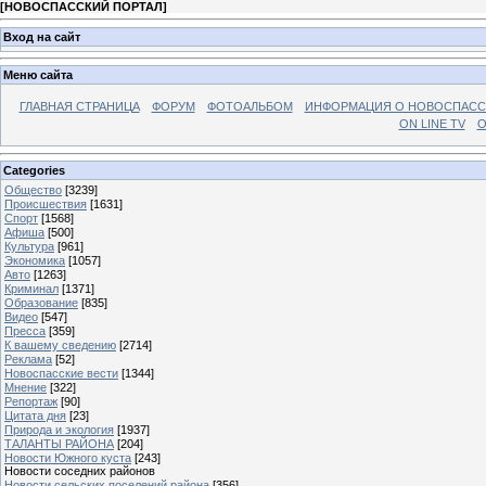
[
НОВОСПАССКИЙ ПОРТАЛ
]
Вход на сайт
Меню сайта
ГЛАВНАЯ СТРАНИЦА
ФОРУМ
ФОТОАЛЬБОМ
ИНФОРМАЦИЯ О НОВОСПАС
ON LINE TV
О
Categories
Общество
[3239]
Происшествия
[1631]
Спорт
[1568]
Афиша
[500]
Культура
[961]
Экономика
[1057]
Авто
[1263]
Криминал
[1371]
Образование
[835]
Видео
[547]
Пресса
[359]
К вашему сведению
[2714]
Реклама
[52]
Новоспасские вести
[1344]
Мнение
[322]
Репортаж
[90]
Цитата дня
[23]
Природа и экология
[1937]
ТАЛАНТЫ РАЙОНА
[204]
Новости Южного куста
[243]
Новости соседних районов
Новости сельских поселений района
[356]