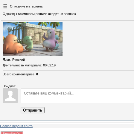
Описание материала
:
Однажды гламперсы решили сходить в зоопарк.
Язык
: Русский
Длительность материала
: 00:02:19
Всего комментариев
:
0
Войдите:
Отправить
Полная версия сайта