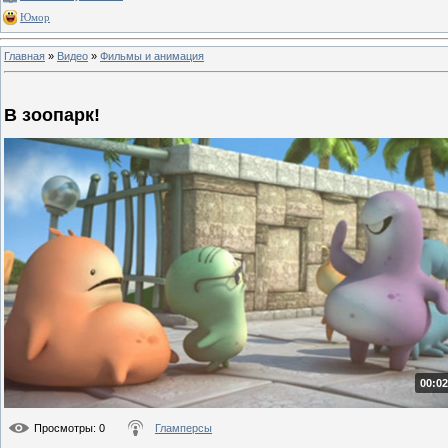
Юмор
Главная
»
Видео
»
Фильмы и анимация
В зоопарк!
00:02
Просмотры
: 0
Гламперсы