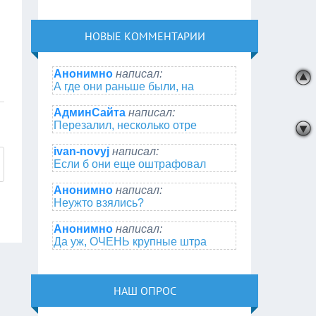
НОВЫЕ КОММЕНТАРИИ
Анонимно
написал:
А где они раньше были, на
АдминСайта
написал:
Перезалил, несколько отре
ivan-novyj
написал:
Если б они еще оштрафовал
Анонимно
написал:
Неужто взялись?
Анонимно
написал:
Да уж, ОЧЕНЬ крупные штра
НАШ ОПРОС