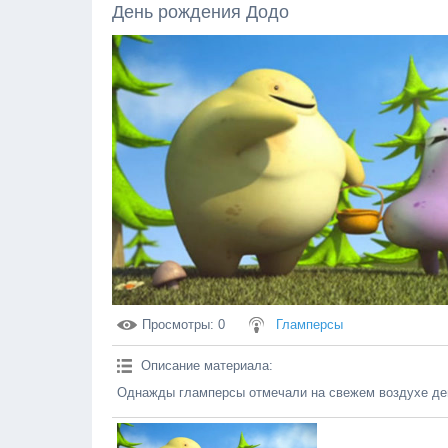
День рождения Додо
Просмотры
: 0
Гламперсы
Описание материала
:
Однажды гламперсы отмечали на свежем воздухе ден