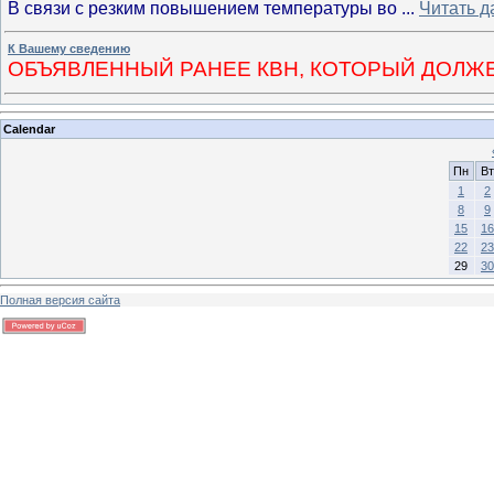
В связи с резким повышением температуры во
...
Читать д
К Вашему сведению
ОБЪЯВЛЕННЫЙ РАНЕЕ КВН, КОТОРЫЙ ДОЛЖ
Calendar
Пн
Вт
1
2
8
9
15
16
22
23
29
30
Полная версия сайта