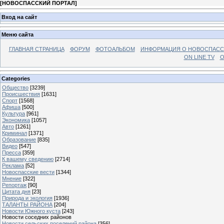
[
НОВОСПАССКИЙ ПОРТАЛ
]
Вход на сайт
Меню сайта
ГЛАВНАЯ СТРАНИЦА
ФОРУМ
ФОТОАЛЬБОМ
ИНФОРМАЦИЯ О НОВОСПАС
ON LINE TV
О
Categories
Общество
[3239]
Происшествия
[1631]
Спорт
[1568]
Афиша
[500]
Культура
[961]
Экономика
[1057]
Авто
[1261]
Криминал
[1371]
Образование
[835]
Видео
[547]
Пресса
[359]
К вашему сведению
[2714]
Реклама
[52]
Новоспасские вести
[1344]
Мнение
[322]
Репортаж
[90]
Цитата дня
[23]
Природа и экология
[1936]
ТАЛАНТЫ РАЙОНА
[204]
Новости Южного куста
[243]
Новости соседних районов
Новости сельских поселений района
[356]