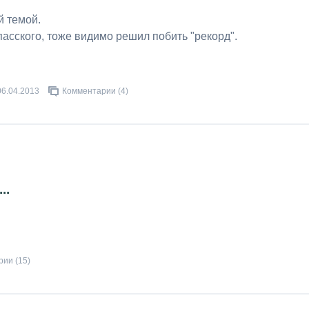
й темой.
асского, тоже видимо решил побить "рекорд".
06.04.2013
Комментарии (4)
..
ии (15)