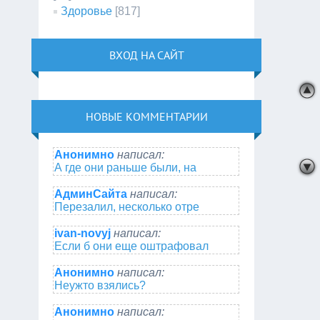
Здоровье
[817]
ВХОД НА САЙТ
НОВЫЕ КОММЕНТАРИИ
Анонимно
написал:
А где они раньше были, на
АдминСайта
написал:
Перезалил, несколько отре
ivan-novyj
написал:
Если б они еще оштрафовал
Анонимно
написал:
Неужто взялись?
Анонимно
написал: