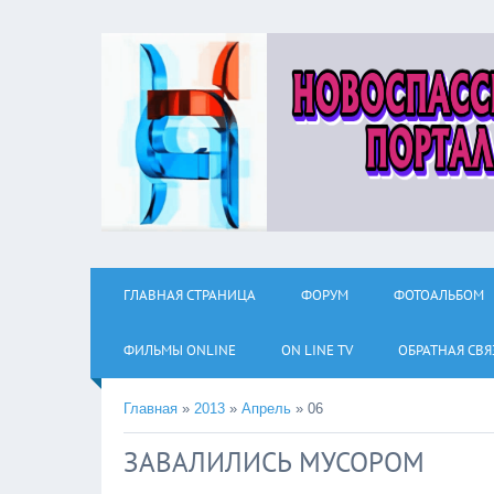
ГЛАВНАЯ СТРАНИЦА
ФОРУМ
ФОТОАЛЬБОМ
ФИЛЬМЫ ОNLINE
ON LINE TV
ОБРАТНАЯ СВЯ
Главная
»
2013
»
Апрель
»
06
ЗАВАЛИЛИСЬ МУСОРОМ