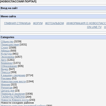
[
НОВОСПАССКИЙ ПОРТАЛ
]
Вход на сайт
Меню сайта
ГЛАВНАЯ СТРАНИЦА
ФОРУМ
ФОТОАЛЬБОМ
ИНФОРМАЦИЯ О НОВОСПАС
ON LINE TV
О
Categories
Общество
[3239]
Происшествия
[1631]
Спорт
[1568]
Афиша
[500]
Культура
[961]
Экономика
[1057]
Авто
[1261]
Криминал
[1371]
Образование
[835]
Видео
[547]
Пресса
[359]
К вашему сведению
[2714]
Реклама
[52]
Новоспасские вести
[1344]
Мнение
[322]
Репортаж
[90]
Цитата дня
[23]
Природа и экология
[1936]
ТАЛАНТЫ РАЙОНА
[204]
Новости Южного куста
[243]
Новости соседних районов
Новости сельских поселений района
[356]