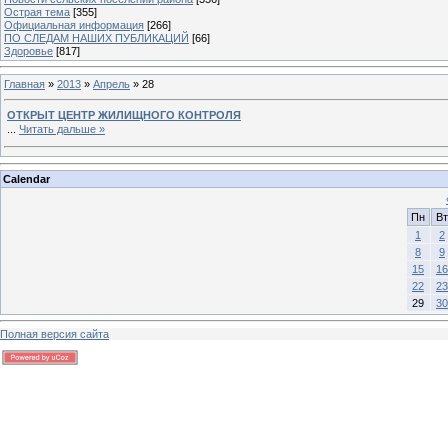
Острая тема
[355]
Официальная информация
[266]
ПО СЛЕДАМ НАШИХ ПУБЛИКАЦИЙ
[66]
Здоровье
[817]
Главная
»
2013
»
Апрель
»
28
ОТКРЫТ ЦЕНТР ЖИЛИЩНОГО КОНТРОЛЯ
...
Читать дальше »
Calendar
Пн
Вт
1
2
8
9
15
16
22
23
29
30
Полная версия сайта