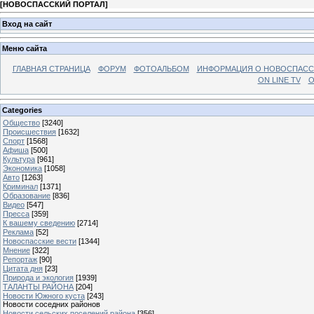
[
НОВОСПАССКИЙ ПОРТАЛ
]
Вход на сайт
Меню сайта
ГЛАВНАЯ СТРАНИЦА
ФОРУМ
ФОТОАЛЬБОМ
ИНФОРМАЦИЯ О НОВОСПАС
ON LINE TV
О
Categories
Общество
[3240]
Происшествия
[1632]
Спорт
[1568]
Афиша
[500]
Культура
[961]
Экономика
[1058]
Авто
[1263]
Криминал
[1371]
Образование
[836]
Видео
[547]
Пресса
[359]
К вашему сведению
[2714]
Реклама
[52]
Новоспасские вести
[1344]
Мнение
[322]
Репортаж
[90]
Цитата дня
[23]
Природа и экология
[1939]
ТАЛАНТЫ РАЙОНА
[204]
Новости Южного куста
[243]
Новости соседних районов
Новости сельских поселений района
[356]