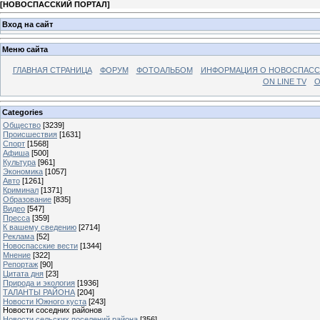
[
НОВОСПАССКИЙ ПОРТАЛ
]
Вход на сайт
Меню сайта
ГЛАВНАЯ СТРАНИЦА
ФОРУМ
ФОТОАЛЬБОМ
ИНФОРМАЦИЯ О НОВОСПАС
ON LINE TV
О
Categories
Общество
[3239]
Происшествия
[1631]
Спорт
[1568]
Афиша
[500]
Культура
[961]
Экономика
[1057]
Авто
[1261]
Криминал
[1371]
Образование
[835]
Видео
[547]
Пресса
[359]
К вашему сведению
[2714]
Реклама
[52]
Новоспасские вести
[1344]
Мнение
[322]
Репортаж
[90]
Цитата дня
[23]
Природа и экология
[1936]
ТАЛАНТЫ РАЙОНА
[204]
Новости Южного куста
[243]
Новости соседних районов
Новости сельских поселений района
[356]