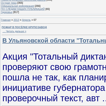
Острая тема
[355]
Официальная информация
[266]
ПО СЛЕДАМ НАШИХ ПУБЛИКАЦИЙ
[65]
Здоровье
[817]
Главная
»
2013
»
Апрель
»
07
ПОЖАР В ПОСЁЛКЕ КРУПОЗАВОД
...
Читать дальше »
В Ульяновской области "Тотальн
Акция "Тотальный диктан
проверяют свою грамотн
пошла не так, как план
инициативе губернатора
проверочный текст, авт
.