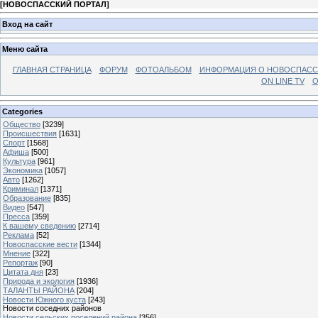
[
НОВОСПАССКИЙ ПОРТАЛ
]
Вход на сайт
Меню сайта
ГЛАВНАЯ СТРАНИЦА
ФОРУМ
ФОТОАЛЬБОМ
ИНФОРМАЦИЯ О НОВОСПАС
ON LINE TV
О
Categories
Общество
[3239]
Происшествия
[1631]
Спорт
[1568]
Афиша
[500]
Культура
[961]
Экономика
[1057]
Авто
[1262]
Криминал
[1371]
Образование
[835]
Видео
[547]
Пресса
[359]
К вашему сведению
[2714]
Реклама
[52]
Новоспасские вести
[1344]
Мнение
[322]
Репортаж
[90]
Цитата дня
[23]
Природа и экология
[1936]
ТАЛАНТЫ РАЙОНА
[204]
Новости Южного куста
[243]
Новости соседних районов
Новости сельских поселений района
[356]