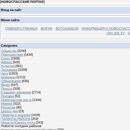
[
НОВОСПАССКИЙ ПОРТАЛ
]
Вход на сайт
Меню сайта
ГЛАВНАЯ СТРАНИЦА
ФОРУМ
ФОТОАЛЬБОМ
ИНФОРМАЦИЯ О НОВОСПАС
ON LINE TV
О
Categories
Общество
[3240]
Происшествия
[1634]
Спорт
[1568]
Афиша
[500]
Культура
[961]
Экономика
[1058]
Авто
[1263]
Криминал
[1372]
Образование
[836]
Видео
[547]
Пресса
[359]
К вашему сведению
[2714]
Реклама
[52]
Новоспасские вести
[1344]
Мнение
[322]
Репортаж
[90]
Цитата дня
[23]
Природа и экология
[1939]
ТАЛАНТЫ РАЙОНА
[204]
Новости Южного куста
[243]
Новости соседних районов
Новости сельских поселений района
[356]