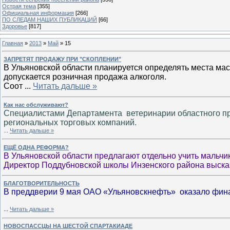
Острая тема
[355]
Официальная информация
[266]
ПО СЛЕДАМ НАШИХ ПУБЛИКАЦИЙ
[66]
Здоровье
[817]
Главная
»
2013
»
Май
»
15
ЗАПРЕТЯТ ПРОДАЖУ ПРИ "СКОПЛЕНИИ"
В Ульяновской области планируется определять места ма
допускается розничная продажа алкоголя.
Соот
...
Читать дальше »
Как нас обслуживают?
Специалистами Департамента ветеринарии областного п
региональных торговых компаний.
...
Читать дальше »
ЕЩЁ ОДНА РЕФОРМА?
В Ульяновской области предлагают отдельно учить мальчик
Директор Поддубновской школы Инзенского района выска
БЛАГОТВОРИТЕЛЬНОСТЬ
В преддверии 9 мая ОАО «Ульяновскнефть» оказало фин
...
Читать дальше »
НОВОСПАССЦЫ НА ШЕСТОЙ СПАРТАКИАДЕ