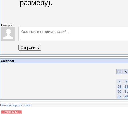
размеру).
Войдите:
Отправить
Calendar
Пн
Вт
6
7
13
14
20
21
27
28
Полная версия сайта