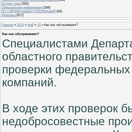
Острая тема
[355]
Официальная информация
[266]
ПО СЛЕДАМ НАШИХ ПУБЛИКАЦИЙ
[65]
Здоровье
[817]
Главная
»
2013
»
Май
»
15
» Как нас обслуживают?
Как нас обслуживают?
Специалистами Департ
областного правительс
проверки федеральных 
компаний.
В ходе этих проверок 
недобросовестные прои