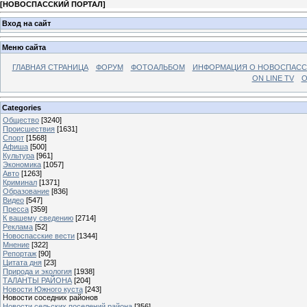
[
НОВОСПАССКИЙ ПОРТАЛ
]
Вход на сайт
Меню сайта
ГЛАВНАЯ СТРАНИЦА
ФОРУМ
ФОТОАЛЬБОМ
ИНФОРМАЦИЯ О НОВОСПАС
ON LINE TV
О
Categories
Общество
[3240]
Происшествия
[1631]
Спорт
[1568]
Афиша
[500]
Культура
[961]
Экономика
[1057]
Авто
[1263]
Криминал
[1371]
Образование
[836]
Видео
[547]
Пресса
[359]
К вашему сведению
[2714]
Реклама
[52]
Новоспасские вести
[1344]
Мнение
[322]
Репортаж
[90]
Цитата дня
[23]
Природа и экология
[1938]
ТАЛАНТЫ РАЙОНА
[204]
Новости Южного куста
[243]
Новости соседних районов
Новости сельских поселений района
[356]