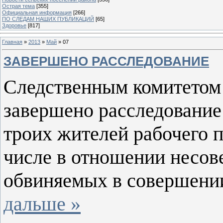
Острая тема
[355]
Официальная информация
[266]
ПО СЛЕДАМ НАШИХ ПУБЛИКАЦИЙ
[65]
Здоровье
[817]
Главная
»
2013
»
Май
»
07
ЗАВЕРШЕНО РАССЛЕДОВАНИЕ
Следственным комитетом 
завершено расследование
троих жителей рабочего п
числе в отношении несов
обвиняемых в совершени
дальше »