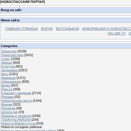
[
НОВОСПАССКИЙ ПОРТАЛ
]
Вход на сайт
Меню сайта
ГЛАВНАЯ СТРАНИЦА
ФОРУМ
ФОТОАЛЬБОМ
ИНФОРМАЦИЯ О НОВОСПАС
ON LINE TV
О
Categories
Общество
[3239]
Происшествия
[1631]
Спорт
[1568]
Афиша
[500]
Культура
[961]
Экономика
[1057]
Авто
[1261]
Криминал
[1371]
Образование
[835]
Видео
[547]
Пресса
[359]
К вашему сведению
[2714]
Реклама
[52]
Новоспасские вести
[1344]
Мнение
[322]
Репортаж
[90]
Цитата дня
[23]
Природа и экология
[1936]
ТАЛАНТЫ РАЙОНА
[204]
Новости Южного куста
[243]
Новости соседних районов
Новости сельских поселений района
[356]