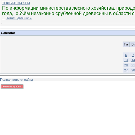
ТОЛЬКО ФАКТЫ
По информации министерства лесного хозяйства, природоп
года, объём незаконно срубленной древесины в области сн
...
Читать дальше »
Calendar
Пн
Вт
6
7
13
14
20
21
27
28
Полная версия сайта