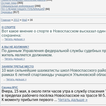
Острая тема
[355]
Официальная информация
[266]
ПО СЛЕДАМ НАШИХ ПУБЛИКАЦИЙ
[66]
Здоровье
[817]
Главная
»
2013
»
Май
»
16
О СПОРТЕ
Вот какое мнение о спорте в Новоспасском высказал один
сохранена:
...
Читать дальше »
А ВЫ НЕ ДОЛЖНИК?
По данным Управления федеральной службы судебных прис
житель является должником.
...
Читать дальше »
ЗАНЯЛИ ТРЕТЬЕ МЕСТО
10 мая сильнейшие шахматисты школ Новоспасского райо
рамках 6 летней спартакиады учащихся Ульяновской облас
...
Читать дальше »
Сводка МЧС
Вчера, 15 мая, в около пяти часов утра в службу спасения
в пределах рабочего посёлка Новоспасское на трассе М-5.
К моменту прибытия первого
...
Читать дальше »