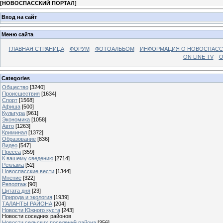
[
НОВОСПАССКИЙ ПОРТАЛ
]
Вход на сайт
Меню сайта
ГЛАВНАЯ СТРАНИЦА
ФОРУМ
ФОТОАЛЬБОМ
ИНФОРМАЦИЯ О НОВОСПАС
ON LINE TV
О
Categories
Общество
[3240]
Происшествия
[1634]
Спорт
[1568]
Афиша
[500]
Культура
[961]
Экономика
[1058]
Авто
[1263]
Криминал
[1372]
Образование
[836]
Видео
[547]
Пресса
[359]
К вашему сведению
[2714]
Реклама
[52]
Новоспасские вести
[1344]
Мнение
[322]
Репортаж
[90]
Цитата дня
[23]
Природа и экология
[1939]
ТАЛАНТЫ РАЙОНА
[204]
Новости Южного куста
[243]
Новости соседних районов
Новости сельских поселений района
[356]