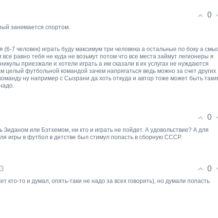
0
орый занимается спортом.
я (6-7 человек) играть буду максимум три человека а остальные по боку а смы
 все равно тебя не куда не возьмут потом что все места займут легионеры я
икулы приезжали и хотели играть а им сказали в их услугах не нуждаются
ам целый футбольной командой зачем напрягаться ведь можно за счет других
и команду ну например с Сызрани да хоть откуда и автор тоже может быть таки
надо.
0
ь Зиданом или Бэтхемом, ни кто и играть не пойдет. А удовольствие? А для
ля игры в футбол в детстве был стимул попасть в сборную СССР.
0
13
т кто-то и думал, опять-таки не надо за всех говорить), но думали попасть