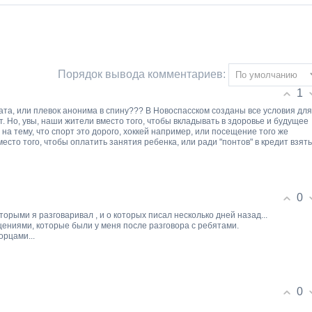
Порядок вывода комментариев:
1
ната, или плевок анонима в спину??? В Новоспасском созданы все условия для
т. Но, увы, наши жители вместо того, чтобы вкладывать в здоровье и будущее
 на тему, что спорт это дорого, хоккей например, или посещение того же
есто того, чтобы оплатить занятия ребенка, или ради "понтов" в кредит взять
0
торыми я разговаривал , и о которых писал несколько дней назад...
ущениями, которые были у меня после разговора с ребятами.
орцами...
0