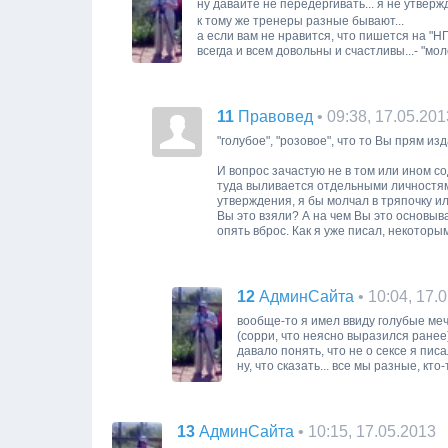
ну давайте не передёргивать... я не утвержд
к тому же тренеры разные бывают...
а если вам не нравится, что пишется на "НП"
всегда и всем довольны и счастливы...- "мо
11
• 09:38, 17.05.201
Правовед
"голубое", "розовое", что то Вы прям и
И вопрос зачастую не в том или ином с
туда выливается отдельными личностям
утверждения, я бы молчал в тряпочку и
Вы это взяли? А на чем Вы это основыва
опять вброс. Как я уже писал, некоторы
12
• 10:04, 17.
АдминСайта
вообще-то я имел ввиду голубые меч
(сорри, что неясно выразился ранее
давало понять, что не о сексе я писал
ну, что сказать... все мы разные, кто-
13
• 10:15, 17.05.2013
АдминСайта