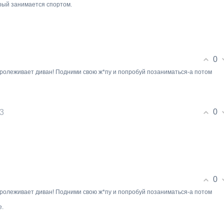
орый занимается спортом.
0
пролеживает диван! Подними свою ж*пу и попробуй позаниматься-а потом
0
13
0
пролеживает диван! Подними свою ж*пу и попробуй позаниматься-а потом
е.