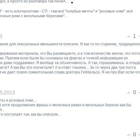
ал, а просто из разговора так понял...
 - есть альтернатива - СП - там всё "голубые мечты" и "розовые очки": всё
лочные реки с кисельными берегами"...
1
3
здание для сексуальных меньшинств описали. Я как то по старинке, традиционе
одержании материала, что Вы размещаете, а в том количестве желчи, что пот
и. Причем если были бы основаны на фактах и точной информации их
ли даже поддакивал. Я вообще за объективность. А так, спрашиваешь: а откуд
ете? А как Вы это посчитали? А в ответ тишина... За то через два три поста
м не дает покоя сомнительная слава доктора Геббельса. Я не про Вас если что
0
05.2013
ты и розовые очки...
) хотя продолжение фразы о молочных реках и кисельных берегах как бы
...
то поступает так, как вы описали...
0