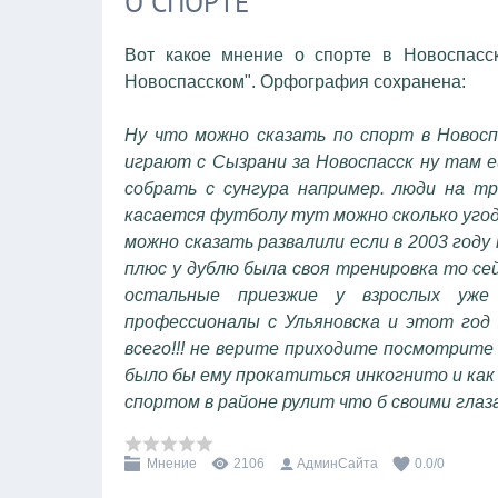
О СПОРТЕ
Вот какое мнение о спорте в Новоспасс
Новоспасском". Орфография сохранена:
Ну что можно сказать по спорт в Новосп
играют с Сызрани за Новоспасск ну там 
собрать с сунгура например. люди на т
касается футболу тут можно сколько угод
можно сказать развалили если в 2003 году
плюс у дублю была своя тренировка то сей
остальные приезжие у взрослых уже
профессионалы с Ульяновска и этот год 
всего!!! не верите приходите посмотрите
было бы ему прокатиться инкогнито и как
спортом в районе рулит что б своими глаз
Мнение
2106
АдминСайта
0.0
/
0