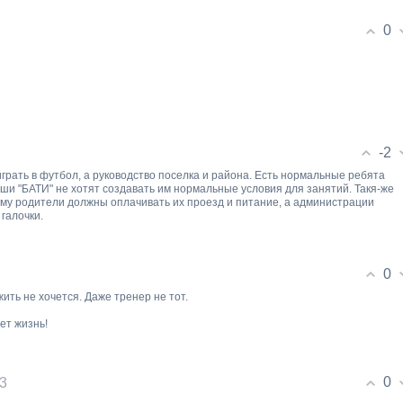
0
-2
 играть в футбол, а руководство поселка и района. Есть нормальные ребята
аши "БАТИ" не хотят создавать им нормальные условия для занятий. Такя-же
ему родители должны оплачивать их проезд и питание, а администрации
галочки.
0
ить не хочется. Даже тренер не тот.
дет жизнь!
0
13