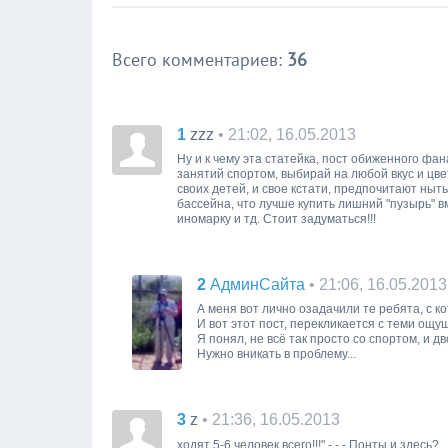
Всего комментариев
:
36
1
• 21:02, 16.05.2013
zzz
Ну и к чему эта статейка, пост обиженного фа
занятий спортом, выбирай на любой вкус и цве
своих детей, и свое кстати, предпочитают ныть
бассейна, что лучше купить лишний "пузырь" вм
иномарку и тд. Стоит задуматься!!!
2
• 21:06, 16.05.2013
АдминСайта
А меня вот лично озадачили те ребята, с ко
И вот этот пост, перекликается с теми ощ
Я понял, не всё так просто со спортом, и дв
Нужно вникать в проблему...
3
• 21:36, 16.05.2013
z
ходят 5-6 человек всего!!!" - - - Понты и здесь?