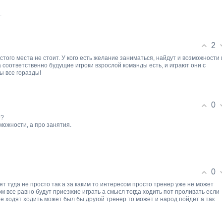
.
2
стого места не стоит. У кого есть желание заниматься, найдут и возможности 
а соответственно будущие игроки взрослой команды есть, и играют они с
ы все горазды!
0
е?
зможности, а про занятия.
0
ят туда не просто так а за каким то интересом просто тренер уже не может
 все равно будут приезжие играть а смысл тогда ходить пот проливать если
е ходят ходить может был бы другой тренер то может и народ пойдет а так