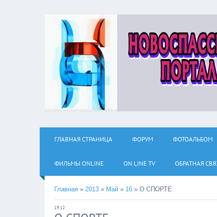
ГЛАВНАЯ СТРАНИЦА
ФОРУМ
ФОТОАЛЬБОМ
ФИЛЬМЫ ОNLINE
ON LINE TV
ОБРАТНАЯ СВЯ
Главная
»
2013
»
Май
»
16
»
О СПОРТЕ
19:12