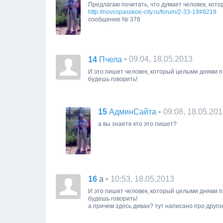
Предлагаю почитать, что думает человек, кот
http://novospasskoe-city.ru/forum/2-33-19#8219
сообщение № 378
14
• 09:04, 18.05.2013
Пчела
И это пишет человек, который целыми днями 
будешь говорить!
15
• 09:08, 18.05.20
АдминСайта
а вы знаете кто это пишет?
16
• 10:53, 18.05.2013
a
И это пишет человек, который целыми днями 
будешь говорить!
а причем здесь диван? тут написано про друго