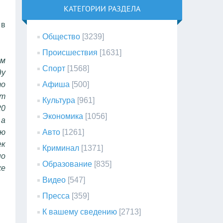
КАТЕГОРИИ РАЗДЕЛА
 в
Общество
[3239]
Происшествия
[1631]
ам
Спорт
[1568]
ду
то
Афиша
[500]
ет
Культура
[961]
20
Экономика
[1056]
 а
аю
Авто
[1261]
ек
Криминал
[1371]
но
Образование
[835]
же
Видео
[547]
Пресса
[359]
К вашему сведению
[2713]