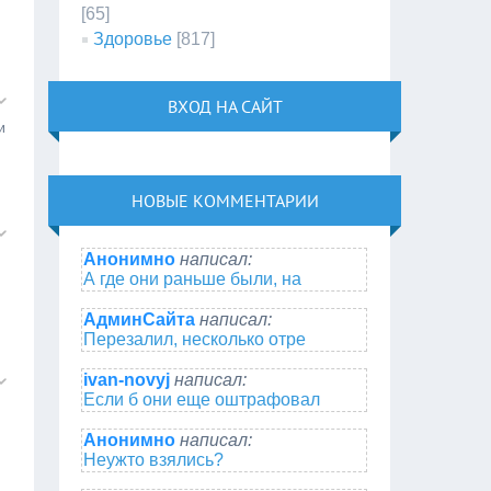
[65]
Здоровье
[817]
ВХОД НА САЙТ
и
НОВЫЕ КОММЕНТАРИИ
Анонимно
написал:
А где они раньше были, на
АдминСайта
написал:
Перезалил, несколько отре
ivan-novyj
написал:
Если б они еще оштрафовал
Анонимно
написал:
Неужто взялись?