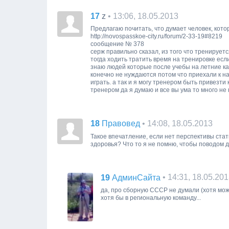
17
• 13:06, 18.05.2013
z
Предлагаю почитать, что думает человек, кот
http://novospasskoe-city.ru/forum/2-33-19#8219
сообщение № 378
серж правильно сказал, из того что тренируетс
тогда ходить тратить время на тренировке если
знаю людей которые после учебы на летние кан
конечно не нуждаются потом что приехали к н
играть. а так и я могу тренером быть привезт
тренером да я думаю и все вы ума то много не 
18
• 14:08, 18.05.2013
Правовед
Такое впечатление, если нет перспективы стат
здоровья? Что то я не помню, чтобы поводом д
19
• 14:31, 18.05.20
АдминСайта
да, про сборную СССР не думали (хотя може
хотя бы в региональную команду...