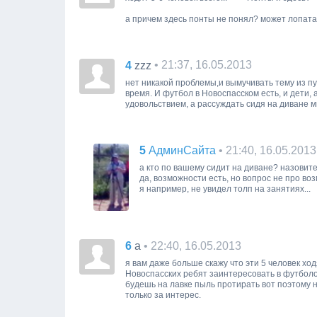
а причем здесь понты не понял? может лопата
4
• 21:37, 16.05.2013
zzz
нет никакой проблемы,и вымучивать тему из пу
время. И футбол в Новоспасском есть, и дети, 
удовольствием, а рассуждать сидя на диване м
5
• 21:40, 16.05.2013
АдминСайта
а кто по вашему сидит на диване? назовит
да, возможности есть, но вопрос не про во
я например, не увидел толп на занятиях...
6
• 22:40, 16.05.2013
a
я вам даже больше скажу что эти 5 человек ход
Новоспасских ребят заинтересовать в футболом
будешь на лавке пыль протирать вот поэтому н
только за интерес.