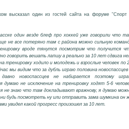
ком высказал один из гостей сайта на форуме "Спорт
асске один везде блеф про хоккей уже говорили что т
еще не все потеряно там с района можно сильную коман
ренировку вроде тянутся посмотрим что получится ч
но говорить вешать лапшу а реально за 10 лет сдвига н
 на тренировку ходило и молодежь и взрослые человек по 
час мы видим что за дубль играю половина новоспассцев
 давно новоспассцев не набирается поэтому игр
я думаю не исключение на тренировку ходят 5-6 челов
 я не знаю что там докладывают вражнову, я думаю мож
 ни будь посмотреть ну или отправить зама шумкина он 
ами увидел какой прогресс произошел за 10 лет.