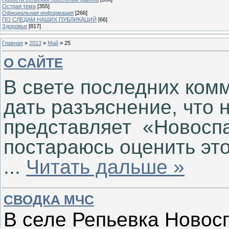
Острая тема
[355]
Официальная информация
[266]
ПО СЛЕДАМ НАШИХ ПУБЛИКАЦИЙ
[66]
Здоровье
[817]
Главная
»
2013
»
Май
»
25
О САЙТЕ
В свете последних ком
дать разъяснение, что 
представляет «Новоспа
постараюсь оценить это
...
Читать дальше »
СВОДКА МЧС
В селе
Репьевка Новосп