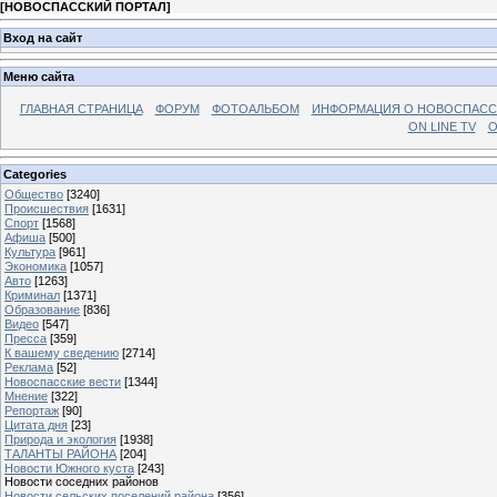
[
НОВОСПАССКИЙ ПОРТАЛ
]
Вход на сайт
Меню сайта
ГЛАВНАЯ СТРАНИЦА
ФОРУМ
ФОТОАЛЬБОМ
ИНФОРМАЦИЯ О НОВОСПАС
ON LINE TV
О
Categories
Общество
[3240]
Происшествия
[1631]
Спорт
[1568]
Афиша
[500]
Культура
[961]
Экономика
[1057]
Авто
[1263]
Криминал
[1371]
Образование
[836]
Видео
[547]
Пресса
[359]
К вашему сведению
[2714]
Реклама
[52]
Новоспасские вести
[1344]
Мнение
[322]
Репортаж
[90]
Цитата дня
[23]
Природа и экология
[1938]
ТАЛАНТЫ РАЙОНА
[204]
Новости Южного куста
[243]
Новости соседних районов
Новости сельских поселений района
[356]