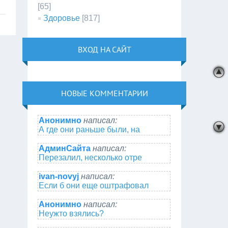
[65]
Здоровье
[817]
ВХОД НА САЙТ
НОВЫЕ КОММЕНТАРИИ
Анонимно
написал:
А где они раньше были, на
АдминСайта
написал:
Перезалил, несколько отре
ivan-novyj
написал:
Если б они еще оштрафовал
Анонимно
написал:
Неужто взялись?