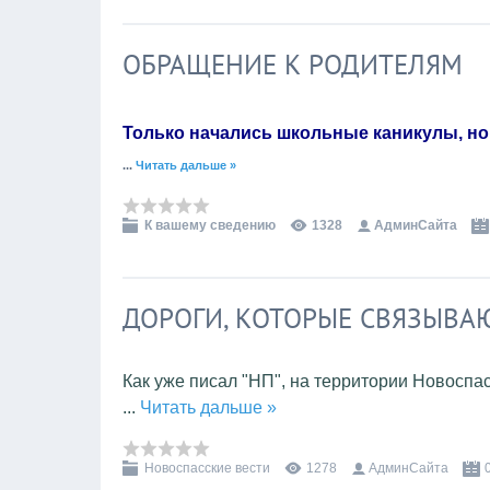
ОБРАЩЕНИЕ К РОДИТЕЛЯМ
Только начались школьные каникулы, но 
...
Читать дальше »
К вашему сведению
1328
АдминСайта
ДОРОГИ, КОТОРЫЕ СВЯЗЫВА
Как уже писал "НП", на
территории Новоспасс
...
Читать дальше »
Новоспасские вести
1278
АдминСайта