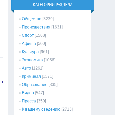
КАТЕГОРИИ РАЗДЕЛА
Общество
[3239]
Происшествия
[1631]
Спорт
[1568]
Афиша
[500]
Культура
[961]
Экономика
[1056]
Авто
[1261]
Криминал
[1371]
по
Образование
[835]
Видео
[547]
Пресса
[359]
К вашему сведению
[2713]