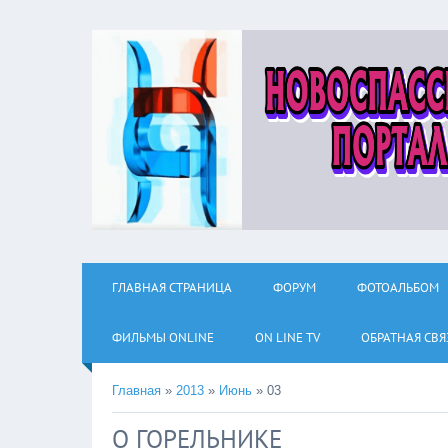
ГЛАВНАЯ СТРАНИЦА
ФОРУМ
ФОТОАЛЬБОМ
ФИЛЬМЫ ОNLINE
ON LINE TV
ОБРАТНАЯ СВЯ
Главная
»
2013
»
Июнь
»
03
О ГОРЕЛЬНИКЕ