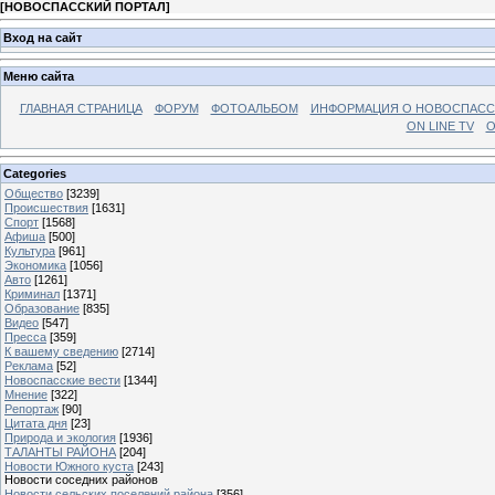
[
НОВОСПАССКИЙ ПОРТАЛ
]
Вход на сайт
Меню сайта
ГЛАВНАЯ СТРАНИЦА
ФОРУМ
ФОТОАЛЬБОМ
ИНФОРМАЦИЯ О НОВОСПАС
ON LINE TV
О
Categories
Общество
[3239]
Происшествия
[1631]
Спорт
[1568]
Афиша
[500]
Культура
[961]
Экономика
[1056]
Авто
[1261]
Криминал
[1371]
Образование
[835]
Видео
[547]
Пресса
[359]
К вашему сведению
[2714]
Реклама
[52]
Новоспасские вести
[1344]
Мнение
[322]
Репортаж
[90]
Цитата дня
[23]
Природа и экология
[1936]
ТАЛАНТЫ РАЙОНА
[204]
Новости Южного куста
[243]
Новости соседних районов
Новости сельских поселений района
[356]