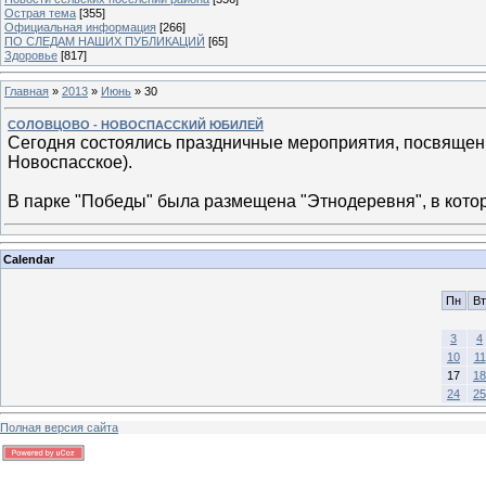
Острая тема
[355]
Официальная информация
[266]
ПО СЛЕДАМ НАШИХ ПУБЛИКАЦИЙ
[65]
Здоровье
[817]
Главная
»
2013
»
Июнь
»
30
СОЛОВЦОВО - НОВОСПАССКИЙ ЮБИЛЕЙ
Сегодня состоялись праздничные мероприятия, посвящен
Новоспасское).
В парке "Победы" была размещена "Этнодеревня", в кото
Calendar
Пн
Вт
3
4
10
11
17
18
24
25
Полная версия сайта