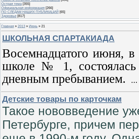
Острая тема
[355]
Официальная информация
[266]
ПО СЛЕДАМ НАШИХ ПУБЛИКАЦИЙ
[65]
Здоровье
[817]
Главная
»
2013
»
Июнь
»
21
ШКОЛЬНАЯ СПАРТАКИАДА
Восемнадцатого июня, в 
школе № 1, состоялась 
дневным пребыванием.
..
Детские товары по карточкам
Такое нововведение уж
Петербурге, причем пе
еще в 1990-м году. Одна