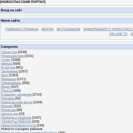
[
НОВОСПАССКИЙ ПОРТАЛ
]
Вход на сайт
Меню сайта
ГЛАВНАЯ СТРАНИЦА
ФОРУМ
ФОТОАЛЬБОМ
ИНФОРМАЦИЯ О НОВОСПАС
ON LINE TV
О
Categories
Общество
[3239]
Происшествия
[1631]
Спорт
[1568]
Афиша
[500]
Культура
[961]
Экономика
[1057]
Авто
[1263]
Криминал
[1371]
Образование
[835]
Видео
[547]
Пресса
[359]
К вашему сведению
[2714]
Реклама
[52]
Новоспасские вести
[1344]
Мнение
[322]
Репортаж
[90]
Цитата дня
[23]
Природа и экология
[1937]
ТАЛАНТЫ РАЙОНА
[204]
Новости Южного куста
[243]
Новости соседних районов
Новости сельских поселений района
[356]