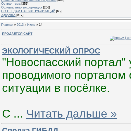
Острая тема
[355]
Официальная информация
[266]
ПО СЛЕДАМ НАШИХ ПУБЛИКАЦИЙ
[65]
Здоровье
[817]
Главная
»
2013
»
Июнь
»
14
ПРОДАЁТСЯ САЙТ
ЭКОЛОГИЧЕСКИЙ ОПРОС
"Новоспасский портал"
проводимого порталом 
ситуации в посёлке.
С
...
Читать дальше »
Сводка ГИБДД