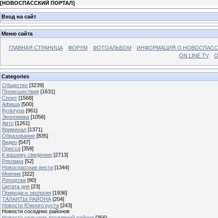
[
НОВОСПАССКИЙ ПОРТАЛ
]
Вход на сайт
Меню сайта
ГЛАВНАЯ СТРАНИЦА
ФОРУМ
ФОТОАЛЬБОМ
ИНФОРМАЦИЯ О НОВОСПАС
ON LINE TV
О
Categories
Общество
[3239]
Происшествия
[1631]
Спорт
[1568]
Афиша
[500]
Культура
[961]
Экономика
[1056]
Авто
[1261]
Криминал
[1371]
Образование
[835]
Видео
[547]
Пресса
[359]
К вашему сведению
[2713]
Реклама
[52]
Новоспасские вести
[1344]
Мнение
[322]
Репортаж
[90]
Цитата дня
[23]
Природа и экология
[1936]
ТАЛАНТЫ РАЙОНА
[204]
Новости Южного куста
[243]
Новости соседних районов
Новости сельских поселений района
[356]