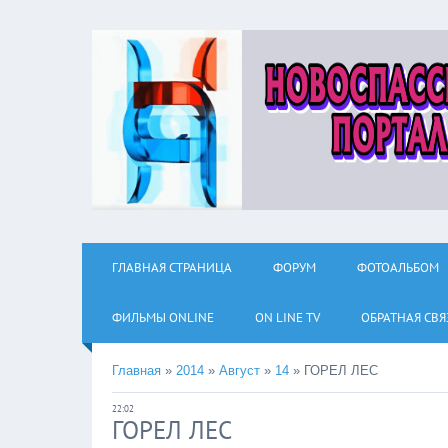
ГЛАВНАЯ СТРАНИЦА
ФОРУМ
ФОТОАЛЬБОМ
ФИЛЬМЫ ОNLINE
ON LINE TV
ОБРАТНАЯ СВЯ
Главная
»
2014
»
Август
»
14
»
ГОРЕЛ ЛЕС
22:02
ГОРЕЛ ЛЕС