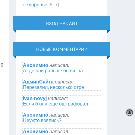
Здоровье
[817]
ВХОД НА САЙТ
НОВЫЕ КОММЕНТАРИИ
20
Анонимно
написал:
А где они раньше были, на
АдминСайта
написал:
Перезалил, несколько отре
ivan-novyj
написал:
Если б они еще оштрафовал
Анонимно
написал:
Неужто взялись?
Анонимно
написал: