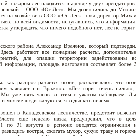
тый пожаром лес находится в аренде у двух арендаторов
лаевской – ООО «Юг-Лес». Мы дозвонились до Михаи
ался на хозяйстве в ООО «Юг-Лес», пока директор Миха
тяев, по всей видимости, испугавшись, что информация
тал утверждать, что ничего подобного нет, лес не горит
асского района Александр Вражнов, который подтверди
Здесь работают все пожарные расчеты, дополнитель
риятий, для опашки территории задействованы в
й информации, площадь возгорания составляет более 
 как распространяется огонь, рассказывают, что ого
ем заявляет г-н Вражнов: «Лес горит очень сильно,
 Мы уже пять часов за этим с ужасом наблюдаем. Д
о и многие люди жалуются, что дышать нечем».
ошел в Канадеевском лесничестве, предстоит выясни
бласти еще неделю назад предупредил, что в цел
 1 по 31 августа в регионе вводятся ограничения 
 разводить костры, сжигать мусор, сухую траву и горюч