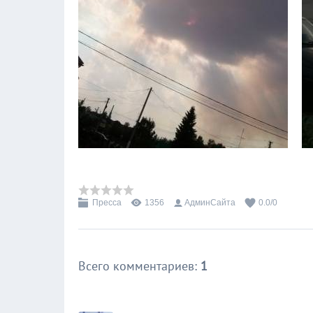
Пресса
1356
АдминСайта
0.0
/
0
Всего комментариев
:
1