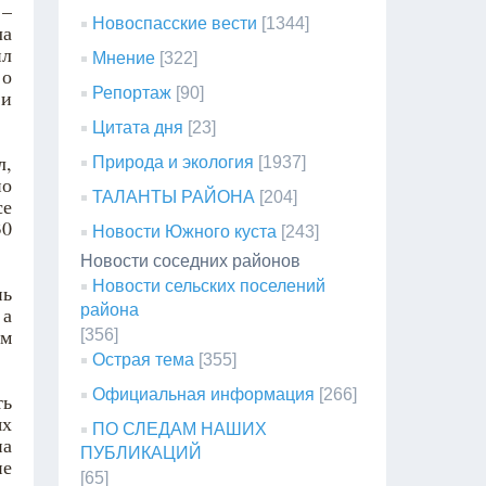
 –
Новоспасские вести
[1344]
ла
ил
Мнение
[322]
 о
Репортаж
[90]
 и
Цитата дня
[23]
л,
Природа и экология
[1937]
но
ТАЛАНТЫ РАЙОНА
[204]
се
30
Новости Южного куста
[243]
Новости соседних районов
Новости сельских поселений
нь
района
 а
ым
[356]
Острая тема
[355]
Официальная информация
[266]
ть
ях
ПО СЛЕДАМ НАШИХ
на
ПУБЛИКАЦИЙ
ие
[65]