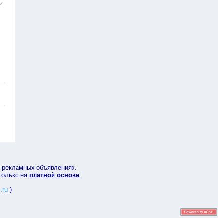
в рекламных объявлениях.
 только на
платной основе
.ru
)