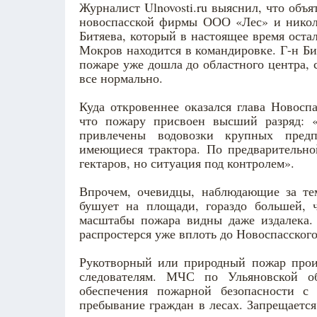
Журналист Ulnovosti.ru выяснил, что объя
новоспасской фирмы ООО «Лес» и нико
Битяева, который в настоящее время ост
Мокров находится в командировке. Г-н Би
пожаре уже дошла до областного центра, с
все нормально.
Куда откровеннее оказался глава Новосп
что пожару присвоен высший разряд: «
привлечены водовозки крупных предп
имеющиеся трактора. По предварительно
гектаров, но ситуация под контролем».
Впрочем, очевидцы, наблюдающие за тем,
бушует на площади, гораздо большей, ч
масштабы пожара видны даже издалека.
распростерся уже вплоть до Новоспасског
Рукотворный или природный пожар произ
следователям. МЧС по Ульяновской о
обеспечения пожарной безопасности с
пребывание граждан в лесах. Запрещается