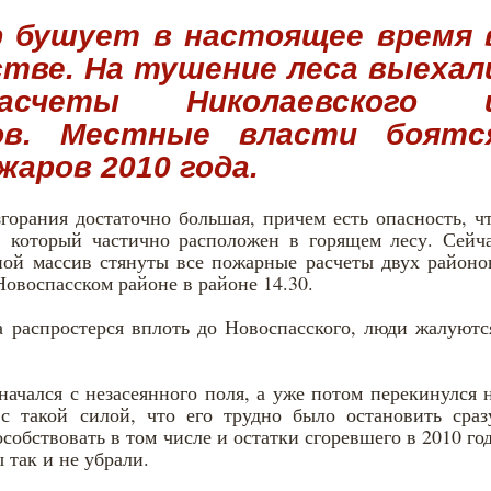
 бушует в настоящее время 
стве. На тушение леса выехал
счеты Николаевского 
нов. Местные власти боятс
жаров 2010 года.
горания достаточно большая, причем есть опасность, ч
, который частично расположен в горящем лесу. Сейч
сной массив стянуты все пожарные расчеты двух районо
овоспасском районе в районе 14.30.
а распростерся вплоть до Новоспасского, люди жалуютс
ачался с незасеянного поля, а уже потом перекинулся 
с такой силой, что его трудно было остановить сраз
обствовать в том числе и остатки сгоревшего в 2010 го
ы так и не убрали.