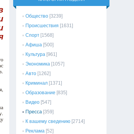
в
Общество
[3239]
и
и
Происшествия
[1631]
я
Спорт
[1568]
Афиша
[500]
Культура
[961]
то
Экономика
[1057]
ас
в.
Авто
[1262]
Криминал
[1371]
я,
Образование
[835]
Видео
[547]
на
Пресса
[359]
у.
ду
К вашему сведению
[2714]
Реклама
[52]