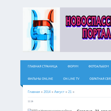
ГЛАВНАЯ СТРАНИЦА
ФОРУМ
ФОТОАЛЬБОМ
ФИЛЬМЫ ОNLINE
ON LINE TV
ОБРАТНАЯ СВЯ
Главная
»
2014
»
Август
»
21
»
11:16