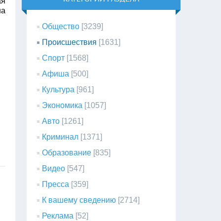
ая
на
Общество
[3239]
Происшествия
[1631]
Спорт
[1568]
Афиша
[500]
Культура
[961]
Экономика
[1057]
Авто
[1261]
Криминал
[1371]
Образование
[835]
Видео
[547]
Пресса
[359]
К вашему сведению
[2714]
Реклама
[52]