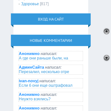
Здоровье
[817]
ВХОД НА САЙТ
НОВЫЕ КОММЕНТАРИИ
Анонимно
написал:
А где они раньше были, на
АдминСайта
написал:
Перезалил, несколько отре
ivan-novyj
написал:
Если б они еще оштрафовал
Анонимно
написал:
Неужто взялись?
Анонимно
написал: