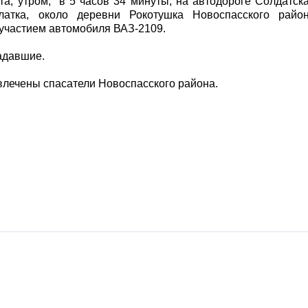
ста, утром, в 5 часов 34 минуты, на автодороге Солдатск
атка, около деревни Рокотушка Новоспасского райо
участием автомобиля ВАЗ-2109.
адавшие.
лечены спасатели Новоспасского района.