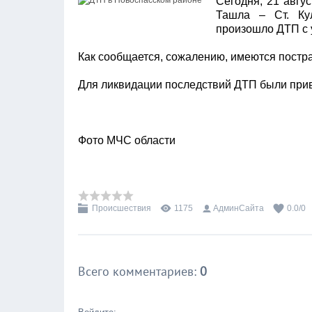
Сегодня, 21 авгу
Ташла – Ст. Кул
произошло ДТП с 
Как сообщается, сожалению, имеются постр
Для ликвидации последствий ДТП были прив
Фото МЧС области
Происшествия
1175
АдминСайта
0.0
/
0
Всего комментариев
:
0