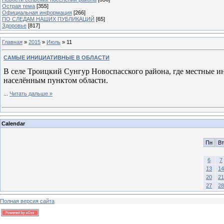
Острая тема
[355]
Официальная информация
[266]
ПО СЛЕДАМ НАШИХ ПУБЛИКАЦИЙ
[65]
Здоровье
[817]
Главная
»
2015
»
Июль
»
11
САМЫЕ ИНИЦИАТИВНЫЕ В ОБЛАСТИ
В селе Троицкий Сунгур Новоспасского района, где местные 
населённым пунктом области.
...
Читать дальше »
Calendar
Пн
Вт
6
7
13
14
20
21
27
28
Полная версия сайта