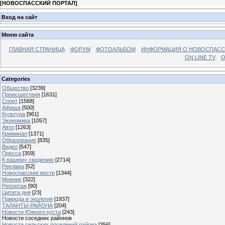
[
НОВОСПАССКИЙ ПОРТАЛ
]
Вход на сайт
Меню сайта
ГЛАВНАЯ СТРАНИЦА
ФОРУМ
ФОТОАЛЬБОМ
ИНФОРМАЦИЯ О НОВОСПАС
ON LINE TV
О
Categories
Общество
[3239]
Происшествия
[1631]
Спорт
[1568]
Афиша
[500]
Культура
[961]
Экономика
[1057]
Авто
[1263]
Криминал
[1371]
Образование
[835]
Видео
[547]
Пресса
[359]
К вашему сведению
[2714]
Реклама
[52]
Новоспасские вести
[1344]
Мнение
[322]
Репортаж
[90]
Цитата дня
[23]
Природа и экология
[1937]
ТАЛАНТЫ РАЙОНА
[204]
Новости Южного куста
[243]
Новости соседних районов
Новости сельских поселений района
[356]