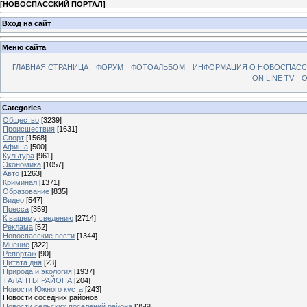
[
НОВОСПАССКИЙ ПОРТАЛ
]
Вход на сайт
Меню сайта
ГЛАВНАЯ СТРАНИЦА
ФОРУМ
ФОТОАЛЬБОМ
ИНФОРМАЦИЯ О НОВОСПАС
ON LINE TV
О
Categories
Общество
[3239]
Происшествия
[1631]
Спорт
[1568]
Афиша
[500]
Культура
[961]
Экономика
[1057]
Авто
[1263]
Криминал
[1371]
Образование
[835]
Видео
[547]
Пресса
[359]
К вашему сведению
[2714]
Реклама
[52]
Новоспасские вести
[1344]
Мнение
[322]
Репортаж
[90]
Цитата дня
[23]
Природа и экология
[1937]
ТАЛАНТЫ РАЙОНА
[204]
Новости Южного куста
[243]
Новости соседних районов
Новости сельских поселений района
[356]