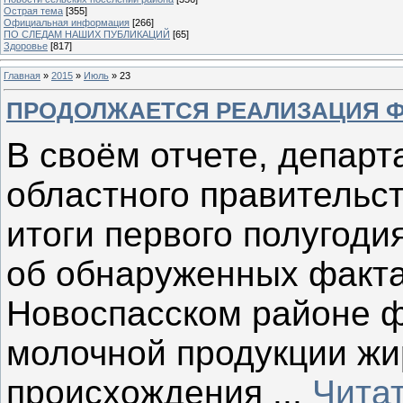
Острая тема
[355]
Официальная информация
[266]
ПО СЛЕДАМ НАШИХ ПУБЛИКАЦИЙ
[65]
Здоровье
[817]
Главная
»
2015
»
Июль
»
23
ПРОДОЛЖАЕТСЯ РЕАЛИЗАЦИЯ 
В своём отчете, депар
областного правительст
итоги первого полугоди
об обнаруженных факт
Новоспасском районе 
молочной продукции жи
происхождения
...
Чита