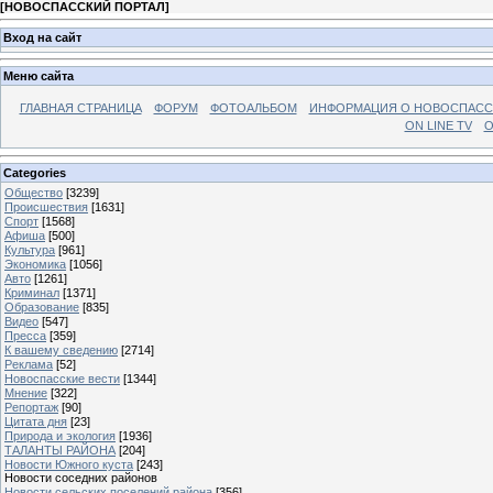
[
НОВОСПАССКИЙ ПОРТАЛ
]
Вход на сайт
Меню сайта
ГЛАВНАЯ СТРАНИЦА
ФОРУМ
ФОТОАЛЬБОМ
ИНФОРМАЦИЯ О НОВОСПАС
ON LINE TV
О
Categories
Общество
[3239]
Происшествия
[1631]
Спорт
[1568]
Афиша
[500]
Культура
[961]
Экономика
[1056]
Авто
[1261]
Криминал
[1371]
Образование
[835]
Видео
[547]
Пресса
[359]
К вашему сведению
[2714]
Реклама
[52]
Новоспасские вести
[1344]
Мнение
[322]
Репортаж
[90]
Цитата дня
[23]
Природа и экология
[1936]
ТАЛАНТЫ РАЙОНА
[204]
Новости Южного куста
[243]
Новости соседних районов
Новости сельских поселений района
[356]