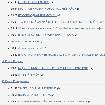
21:48
КОНКУРС ОТМЕНЯЕТСЯ
(0)
19:54
ВЕСТИ-УЛЬЯНОВСК. НОВОСПАССКИЙ РАЙОН
(0)
19:21
НЕ СОБЛЮДАЮТ НОРМАТИВЫ
(0)
16:09
ТРАГИЧЕСКИЙ СЛУЧАЙ В ПЕНЗЕ С ЖИТЕЛЕМ УЛЬЯНОВСКОЙ ОБЛА
13:19
"Хотели вырезать всю семью". Подробности армяно-курдского конфлик
10:59
ИЗ КОСМОСА ОБНАРУЖИЛИ ОЧАГ ПОЖАРА
(2)
10:27
ФОТОРЕПОРТАЖ
(0)
08:45
Дети не умеют летать
(0)
08:42
ПРОКУРАТУРА ЗАИНТЕРЕСОВАЛАСЬ САЙТОМ ТОРГУЮЩИМ ДИПЛО
28 Июля, Вторник
19:00
БУДЬТЕ ВНИМАТЕЛЬНЫ ПРИ ПОКУПКЕ "МОСКОВСКОЙ"
(12)
14:01
ЛИЧНЫЙ ПРИЁМ
(0)
27 Июля, Понедельник
21:47
ТРАГЕДИЯ В ДИМИТРОВГРАДЕ
(0)
20:51
ПОПАЛА НА МОШЕННИКА
(2)
19:50
«Народы Ульяновской области живут в мире и согласии!»
(0)