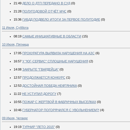
21:49
ДЕЛО О ДТП ПЕРЕДАНО В СУД
(0)
21:28
ПОЛУГОДОВОЙ ОТЧЁТ МЧС
(0)
15:36
ГИБДД ПОДВЕЛО ИТОГИ ЗА ПЕРВОЕ ПОЛУГОДИЕ
(0)
11 Июля, Суббота
08:19
САМЫЕ ИНИЦИАТИВНЫЕ В ОБЛАСТИ
(15)
10 Июля, Пятница
17:05
ПРОКУРАТУРА ВЫЯВИЛА НАРУШЕНИЯ НА АЗС
(6)
16:57
У "ЮГ-СЕРВИС" СПЛОШНЫЕ НАРУШЕНИЯ
(2)
14:08
ЗАКРЫТЕ "ГВАРДЕЙЦА"
(0)
12:57
ПРОДОЛЖАЕТСЯ КОНКУРС
(1)
12:53
ДОСТОЙНАЯ ПОБЕДА НЕФТЯНИКА
(0)
11:22
НЕ УСТУПИЛ ДОРОГУ
(7)
10:55
ПОЖАР С ЖЕРТВОЙ В ФАБРИЧНЫХ ВЫСЕЛКАХ
(0)
10:46
ГУБЕРНАТОР ПОГОРЯЧИЛСЯ С УВОЛЬНЕНИЕМ?!
(4)
09 Июля, Четверг
19:19
ТУРНИР "ЛЕТО 2015"
(0)