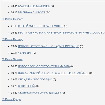
18:34
САМАРЦЫ НА СЫЗРАНКЕ
(0)
08:12
ГЛАВВРАЧА СНИМУТ?
(44)
04 Июля, Суббота
21:13
СЕРГЕЙ МИРОНОВ О КАПРЕМОНТЕ
(5)
15:31
ВЕСТИ-УЛЬЯНОВСК О КАПРЕМОНТЕ МНОГОКВАРТИРНЫХ ДОМОВ
(
03 Июля, Пятница
13:04
ПОЛУЧЕН ОТВЕТ РАЙОННОЙ АДМИНИСТРАЦИИ
(8)
11:34
К БАРЬЕРУ!
(2)
02 Июля, Четверг
20:28
НОВОСПАССКОЕ ГОТОВИТСЯ К ЧМ 2018
(0)
19:21
НОВОСПАССКИЙ ЭЛЕВАТОР ХРАНИТ ЗЕРНО НАДЁЖНО
(0)
19:01
ОБСУДИЛИ "ЛЕС ПОБЕДЫ"
(0)
16:20
ВЫПУСКНОЙ
(0)
13:27
Стартовал месяц Дениса Давыдова
(0)
01 Июля, Среда