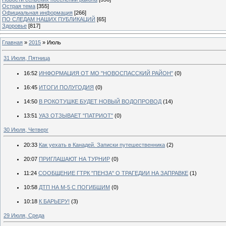
Острая тема
[355]
Официальная информация
[266]
ПО СЛЕДАМ НАШИХ ПУБЛИКАЦИЙ
[65]
Здоровье
[817]
Главная
»
2015
»
Июль
31 Июля, Пятница
16:52
ИНФОРМАЦИЯ ОТ МО "НОВОСПАССКИЙ РАЙОН"
(0)
16:45
ИТОГИ ПОЛУГОДИЯ
(0)
14:50
В РОКОТУШКЕ БУДЕТ НОВЫЙ ВОДОПРОВОД
(14)
13:51
УАЗ ОТЗЫВАЕТ "ПАТРИОТ"
(0)
30 Июля, Четверг
20:33
Как уехать в Канадей. Записки путешественника
(2)
20:07
ПРИГЛАШАЮТ НА ТУРНИР
(0)
11:24
СООБЩЕНИЕ ГТРК "ПЕНЗА" О ТРАГЕДИИ НА ЗАПРАВКЕ
(1)
10:58
ДТП НА М-5 С ПОГИБШИМ
(0)
10:18
К БАРЬЕРУ!
(3)
29 Июля, Среда