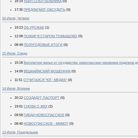
18:19
УБИЛ СОБУТЫЛЬНИКА
(0)
17:35
ПРЕДЛАГАЮТ ОБСУДИТЬ
(0)
16 Июля, Четверг
19:23
ОБ УРОЖАЕ
(1)
12:08
ПОЖАР В СТАРОМ ТОМЫШОВО
(0)
08:49
ПОЛУГОДОВЫЕ ИТОГИ
(0)
15 Июля, Среда
15:18
Бесплатное жилье от государства: новоспасские чиновники поделили де
14:09
ВЕШКАЙМСКИЙ МОШЕННИК
(0)
11:51
ОТЧИТАЛСЯ "ЮГ- МЕДИА"
(0)
14 Июля, Вторник
20:12
СОЗДАДУТ ПАСПОРТ
(0)
19:01
СНОВА О ЖКХ
(2)
09:58
ГИБДД НОВОСПАССКОЕ
(0)
08:40
НОВОСПАССКОЕ - МИМО?
(0)
13 Июля, Понедельник