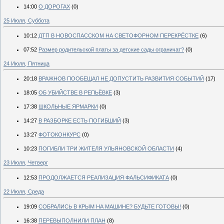
14:00
О ДОРОГАХ
(0)
25 Июля, Суббота
10:12
ДТП В НОВОСПАССКОМ НА СВЕТОФОРНОМ ПЕРЕКРЁСТКЕ
(6)
07:52
Размер родительской платы за детские сады ограничат?
(0)
24 Июля, Пятница
20:18
ВРАЖНОВ ПООБЕЩАЛ НЕ ДОПУСТИТЬ РАЗВИТИЯ СОБЫТИЙ
(17)
18:05
ОБ УБИЙСТВЕ В РЕПЬЁВКЕ
(3)
17:38
ШКОЛЬНЫЕ ЯРМАРКИ
(0)
14:27
В РАЗБОРКЕ ЕСТЬ ПОГИБШИЙ
(3)
13:27
ФОТОКОНКУРС
(0)
10:23
ПОГИБЛИ ТРИ ЖИТЕЛЯ УЛЬЯНОВСКОЙ ОБЛАСТИ
(4)
23 Июля, Четверг
12:53
ПРОДОЛЖАЕТСЯ РЕАЛИЗАЦИЯ ФАЛЬСИФИКАТА
(0)
22 Июля, Среда
19:09
СОБРАЛИСЬ В КРЫМ НА МАШИНЕ? БУДЬТЕ ГОТОВЫ!
(0)
16:38
ПЕРЕВЫПОЛНИЛИ ПЛАН
(8)