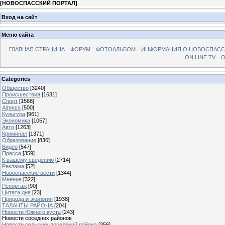
[
НОВОСПАССКИЙ ПОРТАЛ
]
Вход на сайт
Меню сайта
ГЛАВНАЯ СТРАНИЦА
ФОРУМ
ФОТОАЛЬБОМ
ИНФОРМАЦИЯ О НОВОСПАС
ON LINE TV
О
Categories
Общество
[3240]
Происшествия
[1631]
Спорт
[1568]
Афиша
[500]
Культура
[961]
Экономика
[1057]
Авто
[1263]
Криминал
[1371]
Образование
[836]
Видео
[547]
Пресса
[359]
К вашему сведению
[2714]
Реклама
[52]
Новоспасские вести
[1344]
Мнение
[322]
Репортаж
[90]
Цитата дня
[23]
Природа и экология
[1938]
ТАЛАНТЫ РАЙОНА
[204]
Новости Южного куста
[243]
Новости соседних районов
Новости сельских поселений района
[356]