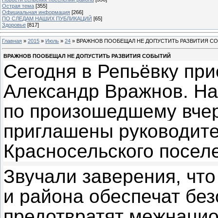
Острая тема
[355]
Официальная информация
[266]
ПО СЛЕДАМ НАШИХ ПУБЛИКАЦИЙ
[65]
Здоровье
[817]
Главная
»
2015
»
Июль
»
24
» ВРАЖНОВ ПООБЕЩАЛ НЕ ДОПУСТИТЬ РАЗВИТИЯ С
ВРАЖНОВ ПООБЕЩАЛ НЕ ДОПУСТИТЬ РАЗВИТИЯ СОБЫТИЙ
Сегодня в Репьёвку при
Александр Вражнов. На
по произошедшему вчер
приглашены руководите
Красносельского посел
Звучали заверения, что
и района обеспечат без
предотвратят межнацио