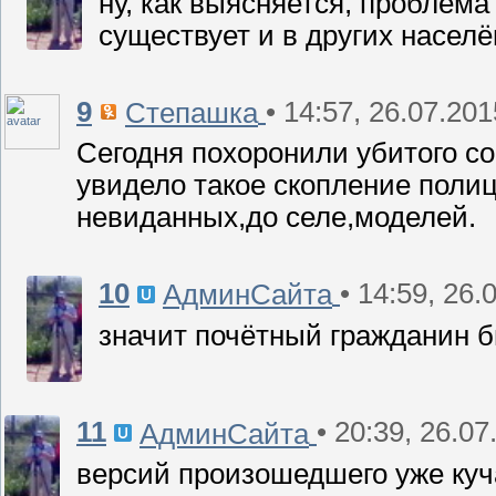
ну, как выясняется, проблема
существует и в других населё
9
• 14:57, 26.07.201
Степашка
Сегодня похоронили убитого с
увидело такое скопление поли
невиданных,до селе,моделей.
10
• 14:59, 26.
АдминСайта
значит почётный гражданин б
11
• 20:39, 26.07
АдминСайта
версий произошедшего уже куч