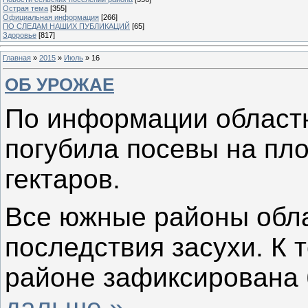
Острая тема
[355]
Официальная информация
[266]
ПО СЛЕДАМ НАШИХ ПУБЛИКАЦИЙ
[65]
Здоровье
[817]
Главная
»
2015
»
Июль
»
16
ОБ УРОЖАЕ
По информации областн
погубила посевы на пл
гектаров.
Все южные районы обла
последствия засухи. К 
районе зафиксирована
дальше »