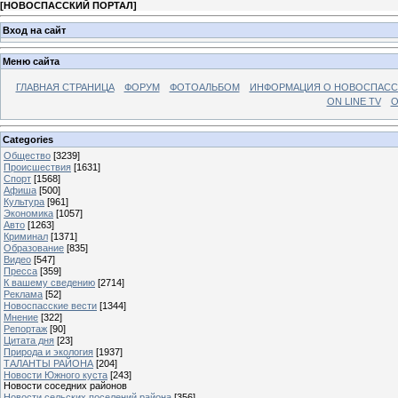
[
НОВОСПАССКИЙ ПОРТАЛ
]
Вход на сайт
Меню сайта
ГЛАВНАЯ СТРАНИЦА
ФОРУМ
ФОТОАЛЬБОМ
ИНФОРМАЦИЯ О НОВОСПАС
ON LINE TV
О
Categories
Общество
[3239]
Происшествия
[1631]
Спорт
[1568]
Афиша
[500]
Культура
[961]
Экономика
[1057]
Авто
[1263]
Криминал
[1371]
Образование
[835]
Видео
[547]
Пресса
[359]
К вашему сведению
[2714]
Реклама
[52]
Новоспасские вести
[1344]
Мнение
[322]
Репортаж
[90]
Цитата дня
[23]
Природа и экология
[1937]
ТАЛАНТЫ РАЙОНА
[204]
Новости Южного куста
[243]
Новости соседних районов
Новости сельских поселений района
[356]