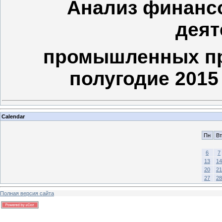
Анализ финансо
деят
промышленных пр
полугодие 2015 
Calendar
Пн
Вт
6
7
13
14
20
21
27
28
Полная версия сайта