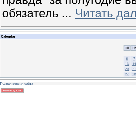
обязатель
...
Читать да
Calendar
Пн
Вт
6
7
13
14
20
21
27
28
Полная версия сайта