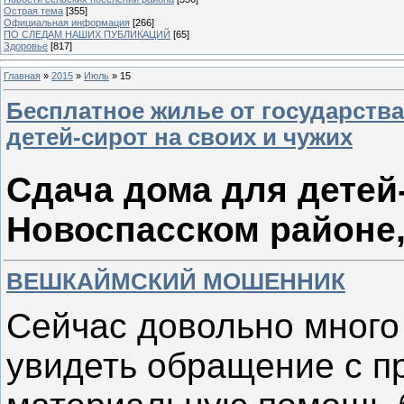
Острая тема
[355]
Официальная информация
[266]
ПО СЛЕДАМ НАШИХ ПУБЛИКАЦИЙ
[65]
Здоровье
[817]
Главная
»
2015
»
Июль
»
15
Бесплатное жилье от государств
детей-сирот на своих и чужих
Сдача дома для детей-
Новоспасском районе,
ВЕШКАЙМСКИЙ МОШЕННИК
Сейчас довольно много
увидеть обращение с п