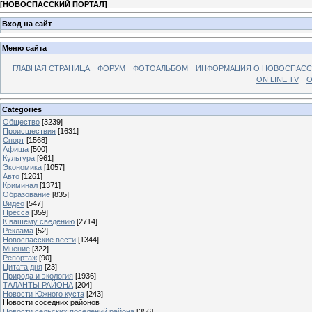
[
НОВОСПАССКИЙ ПОРТАЛ
]
Вход на сайт
Меню сайта
ГЛАВНАЯ СТРАНИЦА
ФОРУМ
ФОТОАЛЬБОМ
ИНФОРМАЦИЯ О НОВОСПАС
ON LINE TV
О
Categories
Общество
[3239]
Происшествия
[1631]
Спорт
[1568]
Афиша
[500]
Культура
[961]
Экономика
[1057]
Авто
[1261]
Криминал
[1371]
Образование
[835]
Видео
[547]
Пресса
[359]
К вашему сведению
[2714]
Реклама
[52]
Новоспасские вести
[1344]
Мнение
[322]
Репортаж
[90]
Цитата дня
[23]
Природа и экология
[1936]
ТАЛАНТЫ РАЙОНА
[204]
Новости Южного куста
[243]
Новости соседних районов
Новости сельских поселений района
[356]