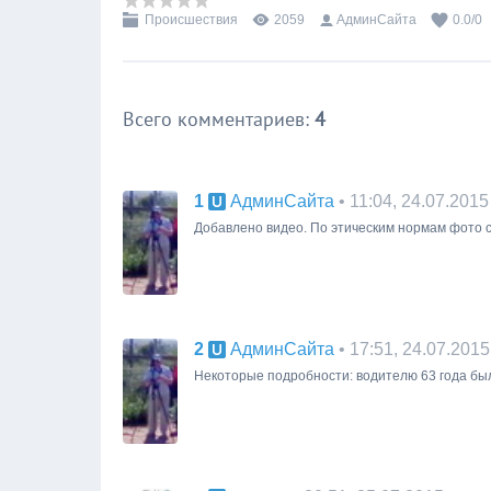
Происшествия
2059
АдминСайта
0.0
/
0
Всего комментариев
:
4
1
• 11:04, 24.07.2015
АдминСайта
Добавлено видео. По этическим нормам фото 
2
• 17:51, 24.07.2015
АдминСайта
Некоторые подробности: водителю 63 года было