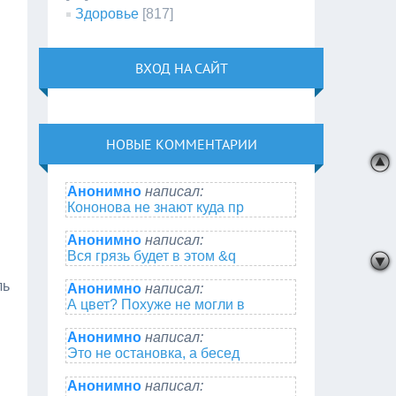
Здоровье
[817]
ВХОД НА САЙТ
НОВЫЕ КОММЕНТАРИИ
Анонимно
написал:
Кононова не знают куда пр
Анонимно
написал:
Вся грязь будет в этом &q
ль
Анонимно
написал:
А цвет? Похуже не могли в
Анонимно
написал:
Это не остановка, а бесед
Анонимно
написал: