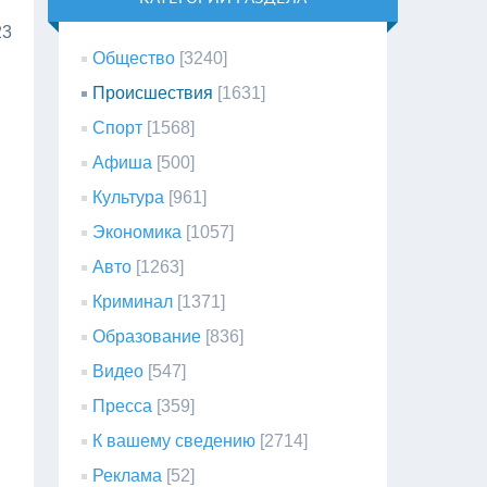
23
Общество
[3240]
Происшествия
[1631]
Спорт
[1568]
Афиша
[500]
Культура
[961]
Экономика
[1057]
Авто
[1263]
Криминал
[1371]
Образование
[836]
Видео
[547]
Пресса
[359]
К вашему сведению
[2714]
Реклама
[52]