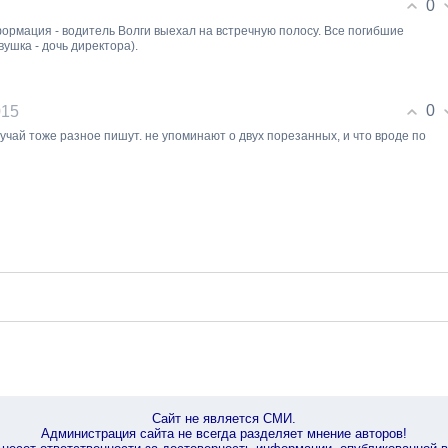
0
ормация - водитель Волги выехал на встречную полосу. Все погибшие
ушка - дочь директора).
0
015
лучай тоже разное пишут. не упоминают о двух порезанных, и что вроде по
Сайт не является СМИ.
Администрация сайта не всегда разделяет мнение авторов!