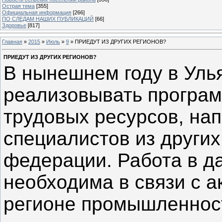
Острая тема
[355]
Официальная информация
[266]
ПО СЛЕДАМ НАШИХ ПУБЛИКАЦИЙ
[66]
Здоровье
[817]
Главная
»
2015
»
Июль
»
9
» ПРИЕДУТ ИЗ ДРУГИХ РЕГИОНОВ?
ПРИЕДУТ ИЗ ДРУГИХ РЕГИОНОВ?
В нынешнем году в Уль
реализовывать програ
трудовых ресурсов, на
специалистов из других
федерации. Работа в д
необходима в связи с 
регионе промышленност