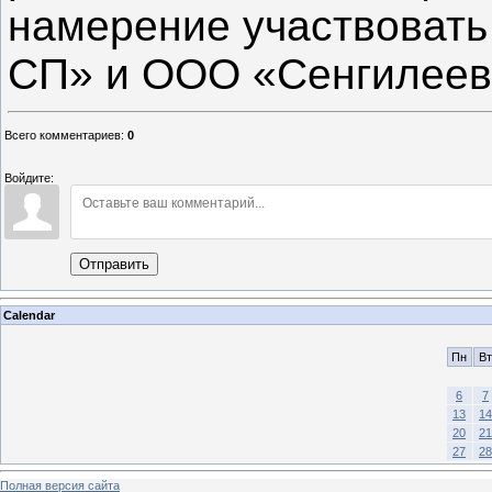
намерение участвовать
СП» и ООО «Сенгилеев
Всего комментариев
:
0
Войдите:
Отправить
Calendar
Пн
Вт
6
7
13
14
20
21
27
28
Полная версия сайта