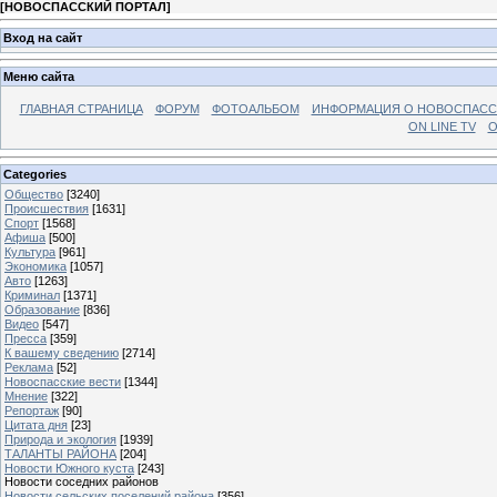
[
НОВОСПАССКИЙ ПОРТАЛ
]
Вход на сайт
Меню сайта
ГЛАВНАЯ СТРАНИЦА
ФОРУМ
ФОТОАЛЬБОМ
ИНФОРМАЦИЯ О НОВОСПАС
ON LINE TV
О
Categories
Общество
[3240]
Происшествия
[1631]
Спорт
[1568]
Афиша
[500]
Культура
[961]
Экономика
[1057]
Авто
[1263]
Криминал
[1371]
Образование
[836]
Видео
[547]
Пресса
[359]
К вашему сведению
[2714]
Реклама
[52]
Новоспасские вести
[1344]
Мнение
[322]
Репортаж
[90]
Цитата дня
[23]
Природа и экология
[1939]
ТАЛАНТЫ РАЙОНА
[204]
Новости Южного куста
[243]
Новости соседних районов
Новости сельских поселений района
[356]