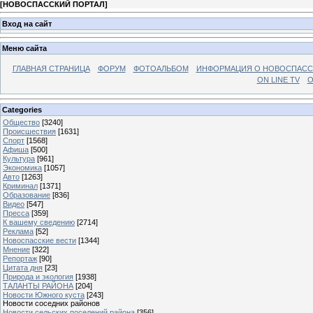
[
НОВОСПАССКИЙ ПОРТАЛ
]
Вход на сайт
Меню сайта
ГЛАВНАЯ СТРАНИЦА
ФОРУМ
ФОТОАЛЬБОМ
ИНФОРМАЦИЯ О НОВОСПАС
ON LINE TV
О
Categories
Общество
[3240]
Происшествия
[1631]
Спорт
[1568]
Афиша
[500]
Культура
[961]
Экономика
[1057]
Авто
[1263]
Криминал
[1371]
Образование
[836]
Видео
[547]
Пресса
[359]
К вашему сведению
[2714]
Реклама
[52]
Новоспасские вести
[1344]
Мнение
[322]
Репортаж
[90]
Цитата дня
[23]
Природа и экология
[1938]
ТАЛАНТЫ РАЙОНА
[204]
Новости Южного куста
[243]
Новости соседних районов
Новости сельских поселений района
[356]