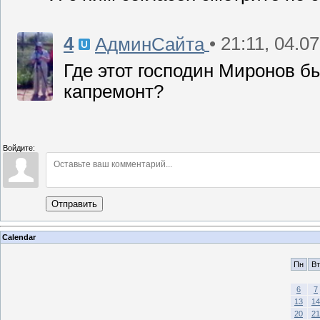
4
• 21:11, 04.0
АдминСайта
Где этот господин Миронов б
капремонт?
Войдите:
Отправить
Calendar
Пн
Вт
6
7
13
14
20
21