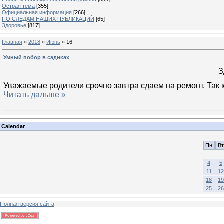
Острая тема
[355]
Официальная информация
[266]
ПО СЛЕДАМ НАШИХ ПУБЛИКАЦИЙ
[65]
Здоровье
[817]
Главная
»
2018
»
Июнь
»
16
Умный побор в садиках
З
Уважаемые родители срочно завтра сдаем на ремонт. Так 
Читать дальше »
Calendar
Пн
Вт
4
5
11
12
18
19
25
26
Полная версия сайта