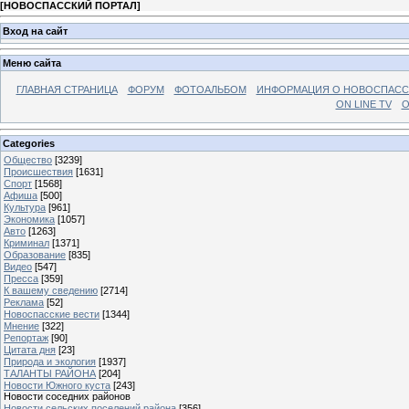
[
НОВОСПАССКИЙ ПОРТАЛ
]
Вход на сайт
Меню сайта
ГЛАВНАЯ СТРАНИЦА
ФОРУМ
ФОТОАЛЬБОМ
ИНФОРМАЦИЯ О НОВОСПАС
ON LINE TV
О
Categories
Общество
[3239]
Происшествия
[1631]
Спорт
[1568]
Афиша
[500]
Культура
[961]
Экономика
[1057]
Авто
[1263]
Криминал
[1371]
Образование
[835]
Видео
[547]
Пресса
[359]
К вашему сведению
[2714]
Реклама
[52]
Новоспасские вести
[1344]
Мнение
[322]
Репортаж
[90]
Цитата дня
[23]
Природа и экология
[1937]
ТАЛАНТЫ РАЙОНА
[204]
Новости Южного куста
[243]
Новости соседних районов
Новости сельских поселений района
[356]