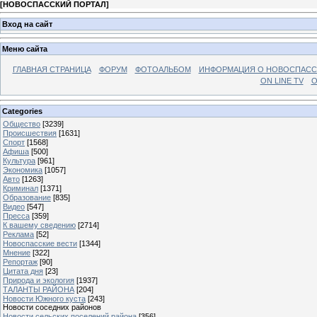
[
НОВОСПАССКИЙ ПОРТАЛ
]
Вход на сайт
Меню сайта
ГЛАВНАЯ СТРАНИЦА
ФОРУМ
ФОТОАЛЬБОМ
ИНФОРМАЦИЯ О НОВОСПАС
ON LINE TV
О
Categories
Общество
[3239]
Происшествия
[1631]
Спорт
[1568]
Афиша
[500]
Культура
[961]
Экономика
[1057]
Авто
[1263]
Криминал
[1371]
Образование
[835]
Видео
[547]
Пресса
[359]
К вашему сведению
[2714]
Реклама
[52]
Новоспасские вести
[1344]
Мнение
[322]
Репортаж
[90]
Цитата дня
[23]
Природа и экология
[1937]
ТАЛАНТЫ РАЙОНА
[204]
Новости Южного куста
[243]
Новости соседних районов
Новости сельских поселений района
[356]