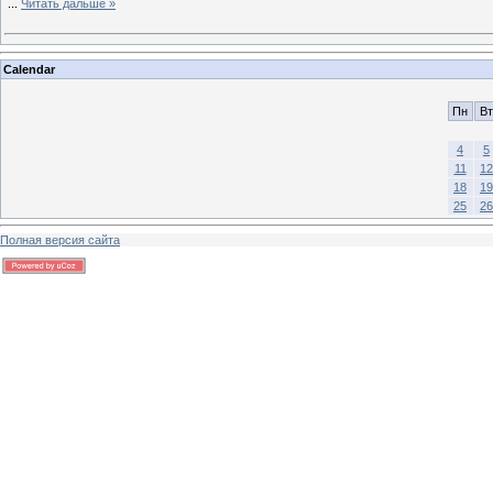
...
Читать дальше »
Calendar
Пн
Вт
4
5
11
12
18
19
25
26
Полная версия сайта