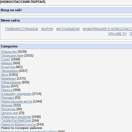
[
НОВОСПАССКИЙ ПОРТАЛ
]
Вход на сайт
Меню сайта
ГЛАВНАЯ СТРАНИЦА
ФОРУМ
ФОТОАЛЬБОМ
ИНФОРМАЦИЯ О НОВОСПАС
ON LINE TV
О
Categories
Общество
[3239]
Происшествия
[1631]
Спорт
[1568]
Афиша
[500]
Культура
[961]
Экономика
[1057]
Авто
[1261]
Криминал
[1371]
Образование
[835]
Видео
[547]
Пресса
[359]
К вашему сведению
[2714]
Реклама
[52]
Новоспасские вести
[1344]
Мнение
[322]
Репортаж
[90]
Цитата дня
[23]
Природа и экология
[1936]
ТАЛАНТЫ РАЙОНА
[204]
Новости Южного куста
[243]
Новости соседних районов
Новости сельских поселений района
[356]