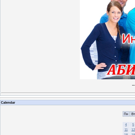
..
Calendar
Пн
Вт
4
5
11
12
18
19