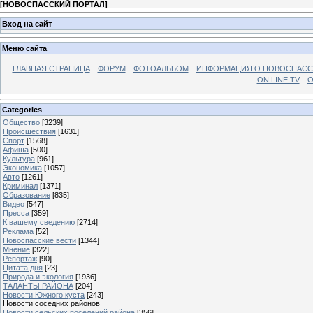
[
НОВОСПАССКИЙ ПОРТАЛ
]
Вход на сайт
Меню сайта
ГЛАВНАЯ СТРАНИЦА
ФОРУМ
ФОТОАЛЬБОМ
ИНФОРМАЦИЯ О НОВОСПАС
ON LINE TV
О
Categories
Общество
[3239]
Происшествия
[1631]
Спорт
[1568]
Афиша
[500]
Культура
[961]
Экономика
[1057]
Авто
[1261]
Криминал
[1371]
Образование
[835]
Видео
[547]
Пресса
[359]
К вашему сведению
[2714]
Реклама
[52]
Новоспасские вести
[1344]
Мнение
[322]
Репортаж
[90]
Цитата дня
[23]
Природа и экология
[1936]
ТАЛАНТЫ РАЙОНА
[204]
Новости Южного куста
[243]
Новости соседних районов
Новости сельских поселений района
[356]