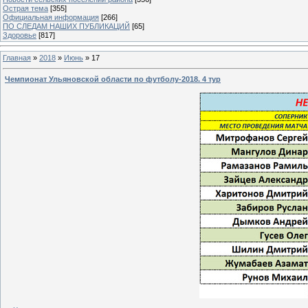
Острая тема
[355]
Официальная информация
[266]
ПО СЛЕДАМ НАШИХ ПУБЛИКАЦИЙ
[65]
Здоровье
[817]
Главная
»
2018
»
Июнь
»
17
Чемпионат Ульяновской области по футболу-2018. 4 тур