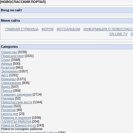
[
НОВОСПАССКИЙ ПОРТАЛ
]
Вход на сайт
Меню сайта
ГЛАВНАЯ СТРАНИЦА
ФОРУМ
ФОТОАЛЬБОМ
ИНФОРМАЦИЯ О НОВОСПАС
ON LINE TV
О
Categories
Общество
[3239]
Происшествия
[1631]
Спорт
[1568]
Афиша
[500]
Культура
[961]
Экономика
[1057]
Авто
[1261]
Криминал
[1371]
Образование
[835]
Видео
[547]
Пресса
[359]
К вашему сведению
[2714]
Реклама
[52]
Новоспасские вести
[1344]
Мнение
[322]
Репортаж
[90]
Цитата дня
[23]
Природа и экология
[1936]
ТАЛАНТЫ РАЙОНА
[204]
Новости Южного куста
[243]
Новости соседних районов
Новости сельских поселений района
[356]