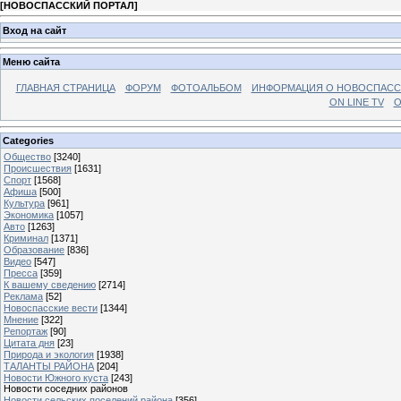
[
НОВОСПАССКИЙ ПОРТАЛ
]
Вход на сайт
Меню сайта
ГЛАВНАЯ СТРАНИЦА
ФОРУМ
ФОТОАЛЬБОМ
ИНФОРМАЦИЯ О НОВОСПАС
ON LINE TV
О
Categories
Общество
[3240]
Происшествия
[1631]
Спорт
[1568]
Афиша
[500]
Культура
[961]
Экономика
[1057]
Авто
[1263]
Криминал
[1371]
Образование
[836]
Видео
[547]
Пресса
[359]
К вашему сведению
[2714]
Реклама
[52]
Новоспасские вести
[1344]
Мнение
[322]
Репортаж
[90]
Цитата дня
[23]
Природа и экология
[1938]
ТАЛАНТЫ РАЙОНА
[204]
Новости Южного куста
[243]
Новости соседних районов
Новости сельских поселений района
[356]