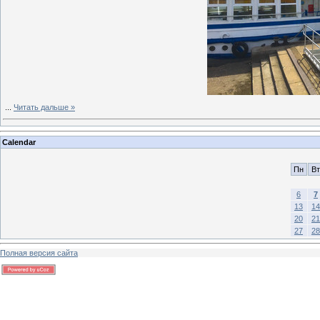
...
Читать дальше »
Calendar
Пн
Вт
6
7
13
14
20
21
27
28
Полная версия сайта