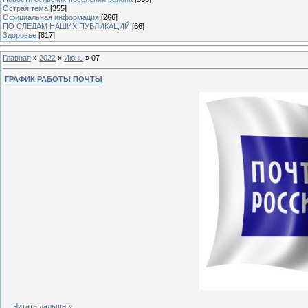
Острая тема
[355]
Официальная информация
[266]
ПО СЛЕДАМ НАШИХ ПУБЛИКАЦИЙ
[66]
Здоровье
[817]
Главная
»
2022
»
Июнь
»
07
ГРАФИК РАБОТЫ ПОЧТЫ
...
Читать дальше »