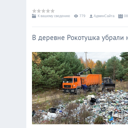
К вашему сведению
779
АдминСайта
08
В деревне Рокотушка убрали