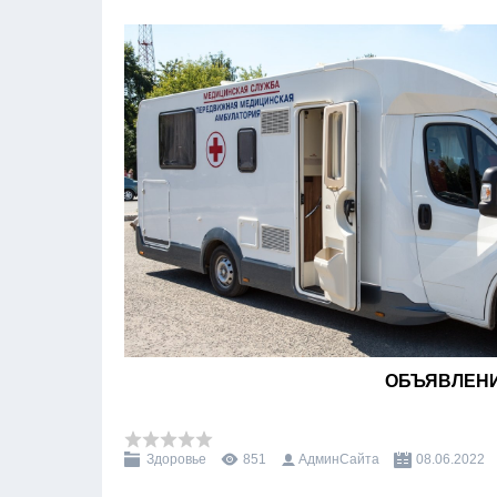
ОБЪЯВЛЕНИ
Здоровье
851
АдминСайта
08.06.2022