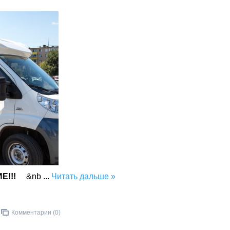
Е!!!
&nb
...
Читать дальше »
Комментарии (0)