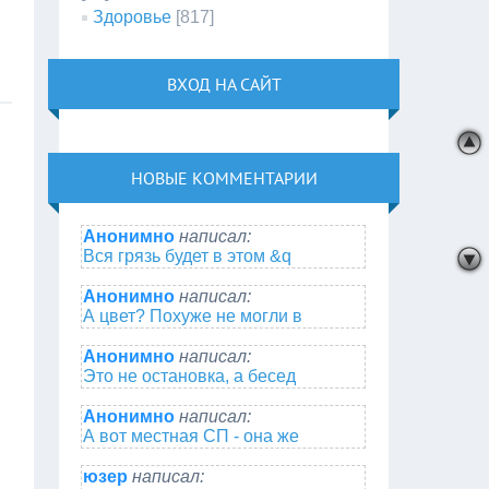
Здоровье
[817]
ВХОД НА САЙТ
НОВЫЕ КОММЕНТАРИИ
Анонимно
написал:
Вся грязь будет в этом &q
Анонимно
написал:
А цвет? Похуже не могли в
Анонимно
написал:
Это не остановка, а бесед
Анонимно
написал:
А вот местная СП - она же
юзер
написал: