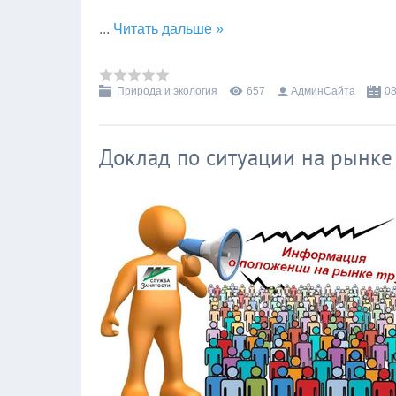
...
Читать дальше »
Природа и экология
657
АдминСайта
08
Доклад по ситуации на рынке