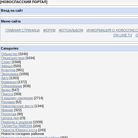
[
НОВОСПАССКИЙ ПОРТАЛ
]
Вход на сайт
Меню сайта
ГЛАВНАЯ СТРАНИЦА
ФОРУМ
ФОТОАЛЬБОМ
ИНФОРМАЦИЯ О НОВОСПАС
ON LINE TV
О
Categories
Общество
[3240]
Происшествия
[1634]
Спорт
[1568]
Афиша
[500]
Культура
[961]
Экономика
[1058]
Авто
[1263]
Криминал
[1372]
Образование
[836]
Видео
[547]
Пресса
[359]
К вашему сведению
[2714]
Реклама
[52]
Новоспасские вести
[1344]
Мнение
[322]
Репортаж
[90]
Цитата дня
[23]
Природа и экология
[1939]
ТАЛАНТЫ РАЙОНА
[204]
Новости Южного куста
[243]
Новости соседних районов
Новости сельских поселений района
[356]