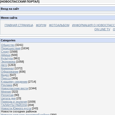
[
НОВОСПАССКИЙ ПОРТАЛ
]
Вход на сайт
Меню сайта
ГЛАВНАЯ СТРАНИЦА
ФОРУМ
ФОТОАЛЬБОМ
ИНФОРМАЦИЯ О НОВОСПАС
ON LINE TV
О
Categories
Общество
[3241]
Происшествия
[1634]
Спорт
[1568]
Афиша
[500]
Культура
[961]
Экономика
[1058]
Авто
[1263]
Криминал
[1372]
Образование
[836]
Видео
[547]
Пресса
[359]
К вашему сведению
[2714]
Реклама
[52]
Новоспасские вести
[1344]
Мнение
[322]
Репортаж
[90]
Цитата дня
[23]
Природа и экология
[1939]
ТАЛАНТЫ РАЙОНА
[204]
Новости Южного куста
[243]
Новости соседних районов
Новости сельских поселений района
[356]