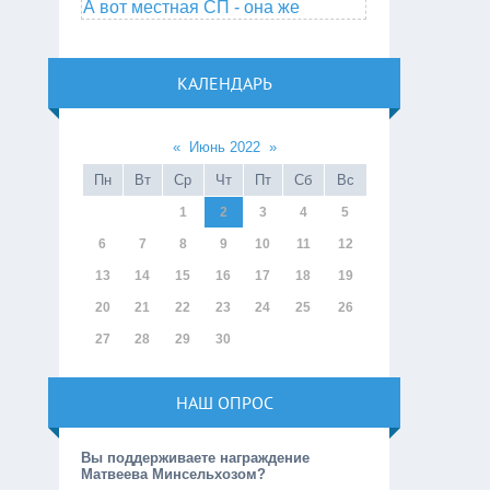
А вот местная СП - она же
КАЛЕНДАРЬ
«
Июнь 2022
»
Пн
Вт
Ср
Чт
Пт
Сб
Вс
1
2
3
4
5
6
7
8
9
10
11
12
13
14
15
16
17
18
19
20
21
22
23
24
25
26
27
28
29
30
НАШ ОПРОС
Вы поддерживаете награждение
Матвеева Минсельхозом?