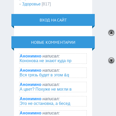
Здоровье
[817]
ВХОД НА САЙТ
НОВЫЕ КОММЕНТАРИИ
Анонимно
написал:
Кононова не знают куда пр
Анонимно
написал:
Вся грязь будет в этом &q
Анонимно
написал:
А цвет? Похуже не могли в
Анонимно
написал:
Это не остановка, а бесед
Анонимно
написал: