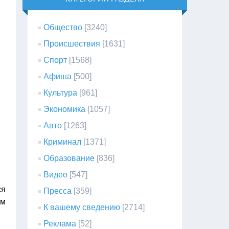
Общество
[3240]
Происшествия
[1631]
Спорт
[1568]
Афиша
[500]
Культура
[961]
Экономика
[1057]
Авто
[1263]
Криминал
[1371]
Образование
[836]
Видео
[547]
ся
Пресса
[359]
ом
К вашему сведению
[2714]
Реклама
[52]