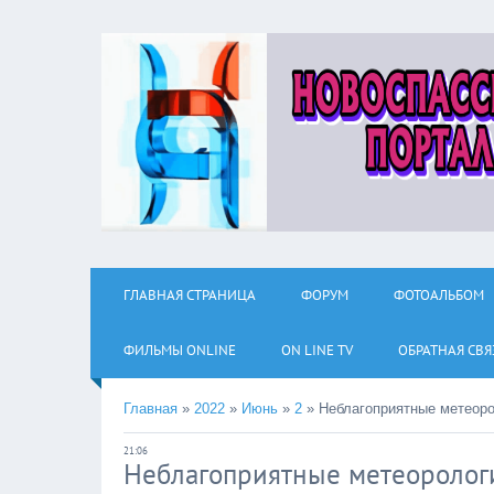
ГЛАВНАЯ СТРАНИЦА
ФОРУМ
ФОТОАЛЬБОМ
ФИЛЬМЫ ОNLINE
ON LINE TV
ОБРАТНАЯ СВЯ
Главная
»
2022
»
Июнь
»
2
»
Неблагоприятные метеоро
21:06
Неблагоприятные метеоролог