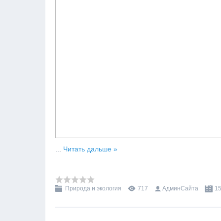
...
Читать дальше »
Природа и экология
717
АдминСайта
15