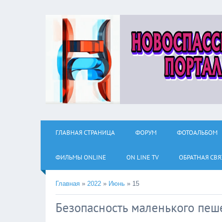
ГЛАВНАЯ СТРАНИЦА
ФОРУМ
ФОТОАЛЬБОМ
ФИЛЬМЫ ОNLINE
ON LINE TV
ОБРАТНАЯ СВЯ
Главная
»
2022
»
Июнь
»
15
Безопасность маленького пеш