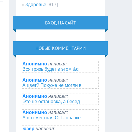
Здоровье
[817]
ВХОД НА САЙТ
НОВЫЕ КОММЕНТАРИИ
Анонимно
написал:
Вся грязь будет в этом &q
Анонимно
написал:
А цвет? Похуже не могли в
Анонимно
написал:
Это не остановка, а бесед
Анонимно
написал:
А вот местная СП - она же
юзер
написал: