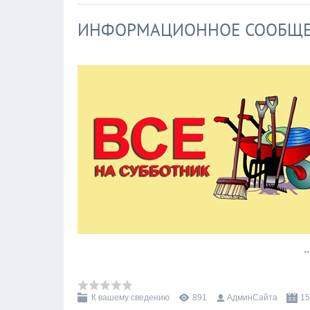
ИНФОРМАЦИОННОЕ СООБЩ
.
К вашему сведению
891
АдминСайта
15