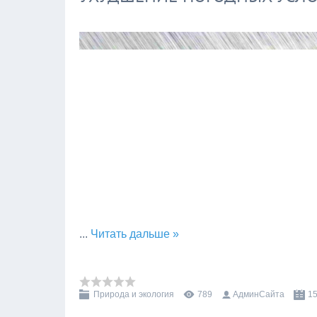
...
Читать дальше »
Природа и экология
789
АдминСайта
15